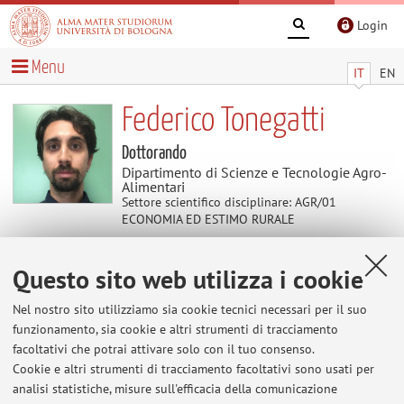
Login
Menu
IT
EN
Federico Tonegatti
Dottorando
Dipartimento di Scienze e Tecnologie Agro-
Alimentari
Settore scientifico disciplinare: AGR/01
ECONOMIA ED ESTIMO RURALE
Questo sito web utilizza i cookie
Avvisi
Nel nostro sito utilizziamo sia cookie tecnici necessari per il suo
Al momento non sono presenti avvisi.
funzionamento, sia cookie e altri strumenti di tracciamento
facoltativi che potrai attivare solo con il tuo consenso.
Cookie e altri strumenti di tracciamento facoltativi sono usati per
analisi statistiche, misure sull'efficacia della comunicazione
Area riservata