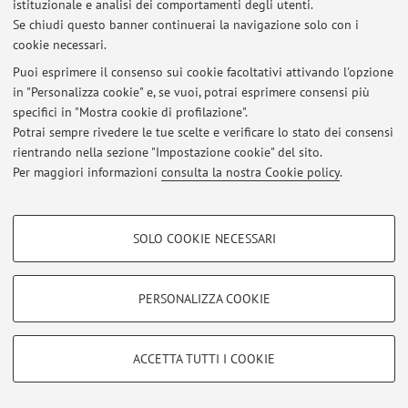
istituzionale e analisi dei comportamenti degli utenti.
Accedi tramite
login
per gestire tutti i contenuti del sito.
Se chiudi questo banner continuerai la navigazione solo con i
cookie necessari.
Puoi esprimere il consenso sui cookie facoltativi attivando l'opzione
© 2026 - ALMA MATER STUDIORUM - Università di Bologna - Via
in "Personalizza cookie" e, se vuoi, potrai esprimere consensi più
Zamboni, 33 - 40126 Bologna - Partita IVA: 01131710376
specifici in "Mostra cookie di profilazione".
Privacy
|
Note legali
|
Impostazioni Cookie
Potrai sempre rivedere le tue scelte e verificare lo stato dei consensi
rientrando nella sezione "Impostazione cookie" del sito.
Per maggiori informazioni
consulta la nostra Cookie policy
.
COOKIE DI PROFILAZIONE - FACOLTATIVI
SOLO COOKIE NECESSARI
Si tratta di cookie utilizzati per analizzare le caratteristiche della navigazione
degli utenti, creare profili in base al loro comportamento sul sito, per analisi
di marketing.
PERSONALIZZA COOKIE
Mostra cookie di profilazione
Google/Youtube Video
COOKIE TECNICI - NECESSARI
ACCETTA TUTTI I COOKIE
Facebook
Si tratta di cookie tecnici utilizzati, a titolo esemplificativo, per il corretto
Vimeo
funzionamento del sito, salvare le preferenze di navigazione, per il