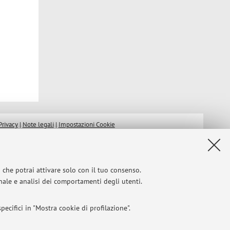
Privacy
|
Note legali
|
Impostazioni Cookie
i che potrai attivare solo con il tuo consenso.
onale e analisi dei comportamenti degli utenti.
ecifici in "Mostra cookie di profilazione".