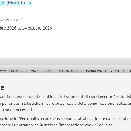
LE (Modulo 1)
 aziendale
mbre 2026 al 14 ottobre 2026
sità di Bologna - Via Zamboni, 33 - 40126 Bologna - Partita IVA: 01131710376
ie
 suo funzionamento, sia cookie e altri strumenti di tracciamento facoltativ
 per analisi statistiche, misure sull'efficacia della comunicazione istituzi
i cookie necessari.
pzione in "Personalizza cookie" e, se vuoi, potrai esprimere consensi più sp
 consensi rientrando nella sezione "Impostazione cookie" del sito.