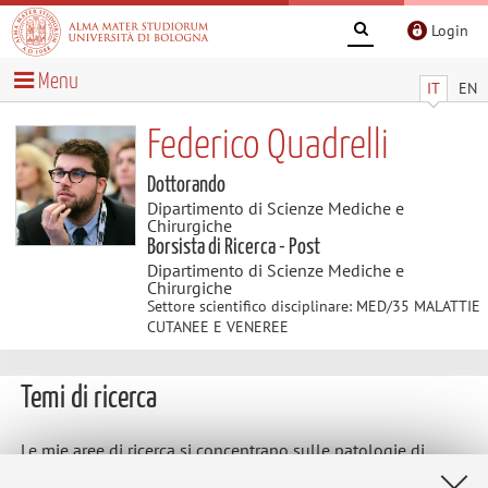
Login
Menu
IT
EN
Federico Quadrelli
Dottorando
Dipartimento di Scienze Mediche e
Chirurgiche
Borsista di Ricerca - Post
Dipartimento di Scienze Mediche e
Chirurgiche
Settore scientifico disciplinare: MED/35 MALATTIE
CUTANEE E VENEREE
Temi di ricerca
Le mie aree di ricerca si concentrano sulle patologie di
unghie e capelli, con particolare attenzione alle tecniche