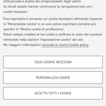
istituzionale e analisi dei comportamenti degli utenti.
Al momento non sono presenti avvisi.
Se chiudi questo banner continuerai la navigazione solo con i
cookie necessari.
Puoi esprimere il consenso sui cookie facoltativi attivando l'opzione
in "Personalizza cookie" e, se vuoi, potrai esprimere consensi più
specifici in "Mostra cookie di profilazione".
Area riservata
Potrai sempre rivedere le tue scelte e verificare lo stato dei consensi
Accedi tramite
login
per gestire tutti i contenuti del sito.
rientrando nella sezione "Impostazione cookie" del sito.
Per maggiori informazioni
consulta la nostra Cookie policy
.
© 2026 - ALMA MATER STUDIORUM - Università di Bologna - Via
COOKIE DI PROFILAZIONE - FACOLTATIVI
Zamboni, 33 - 40126 Bologna - Partita IVA: 01131710376
SOLO COOKIE NECESSARI
Privacy
|
Note legali
|
Impostazioni Cookie
Si tratta di cookie utilizzati per analizzare le caratteristiche della navigazione
degli utenti, creare profili in base al loro comportamento sul sito, per analisi
di marketing.
PERSONALIZZA COOKIE
Mostra cookie di profilazione
Google/Youtube Video
COOKIE TECNICI - NECESSARI
ACCETTA TUTTI I COOKIE
Facebook
Si tratta di cookie tecnici utilizzati, a titolo esemplificativo, per il corretto
Vimeo
funzionamento del sito, salvare le preferenze di navigazione, per il