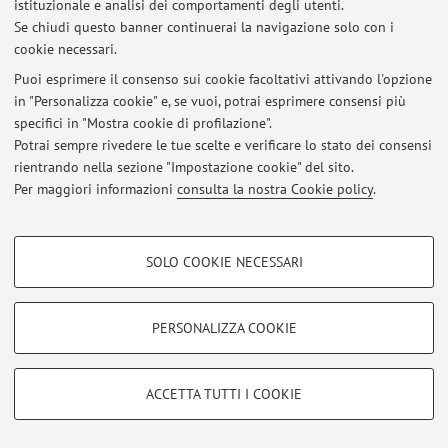
istituzionale e analisi dei comportamenti degli utenti.
Se chiudi questo banner continuerai la navigazione solo con i
Al momento non sono presenti avvisi.
cookie necessari.
Puoi esprimere il consenso sui cookie facoltativi attivando l'opzione
in "Personalizza cookie" e, se vuoi, potrai esprimere consensi più
specifici in "Mostra cookie di profilazione".
Potrai sempre rivedere le tue scelte e verificare lo stato dei consensi
Area riservata
rientrando nella sezione "Impostazione cookie" del sito.
Accedi tramite
login
per gestire tutti i contenuti del sito.
Per maggiori informazioni
consulta la nostra Cookie policy
.
COOKIE DI PROFILAZIONE - FACOLTATIVI
© 2026 - ALMA MATER STUDIORUM - Università di Bologna - Via
SOLO COOKIE NECESSARI
Zamboni, 33 - 40126 Bologna - Partita IVA: 01131710376
Si tratta di cookie utilizzati per analizzare le caratteristiche della navigazione
Privacy
|
Note legali
|
Impostazioni Cookie
degli utenti, creare profili in base al loro comportamento sul sito, per analisi
di marketing.
PERSONALIZZA COOKIE
Mostra cookie di profilazione
Google/Youtube Video
COOKIE TECNICI - NECESSARI
ACCETTA TUTTI I COOKIE
Facebook
Si tratta di cookie tecnici utilizzati, a titolo esemplificativo, per il corretto
Vimeo
funzionamento del sito, salvare le preferenze di navigazione, per il