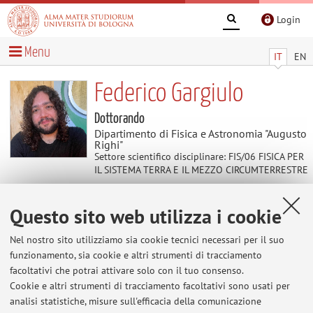
Login
Menu
IT
EN
Federico Gargiulo
Dottorando
Dipartimento di Fisica e Astronomia "Augusto
Righi"
Settore scientifico disciplinare: FIS/06 FISICA PER
IL SISTEMA TERRA E IL MEZZO CIRCUMTERRESTRE
Questo sito web utilizza i cookie
Contenuti utili
Nel nostro sito utilizziamo sia cookie tecnici necessari per il suo
Al momento non sono presenti contenuti.
funzionamento, sia cookie e altri strumenti di tracciamento
facoltativi che potrai attivare solo con il tuo consenso.
Cookie e altri strumenti di tracciamento facoltativi sono usati per
analisi statistiche, misure sull'efficacia della comunicazione
Ultimi avvisi