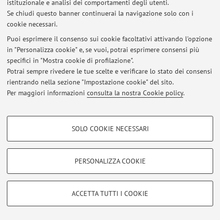
istituzionale e analisi dei comportamenti degli utenti.
Se chiudi questo banner continuerai la navigazione solo con i
Ultimi avvisi
cookie necessari.
Puoi esprimere il consenso sui cookie facoltativi attivando l'opzione
Al momento non sono presenti avvisi.
in "Personalizza cookie" e, se vuoi, potrai esprimere consensi più
specifici in "Mostra cookie di profilazione".
Potrai sempre rivedere le tue scelte e verificare lo stato dei consensi
rientrando nella sezione "Impostazione cookie" del sito.
Per maggiori informazioni
consulta la nostra Cookie policy
.
Area riservata
Accedi tramite
login
per gestire tutti i contenuti del sito.
COOKIE DI PROFILAZIONE - FACOLTATIVI
SOLO COOKIE NECESSARI
Si tratta di cookie utilizzati per analizzare le caratteristiche della navigazione
degli utenti, creare profili in base al loro comportamento sul sito, per analisi
© 2026 - ALMA MATER STUDIORUM - Università di Bologna - Via
di marketing.
Zamboni, 33 - 40126 Bologna - Partita IVA: 01131710376
PERSONALIZZA COOKIE
Privacy
|
Note legali
|
Impostazioni Cookie
Mostra cookie di profilazione
Google/Youtube Video
COOKIE TECNICI - NECESSARI
ACCETTA TUTTI I COOKIE
Facebook
Si tratta di cookie tecnici utilizzati, a titolo esemplificativo, per il corretto
Vimeo
funzionamento del sito, salvare le preferenze di navigazione, per il