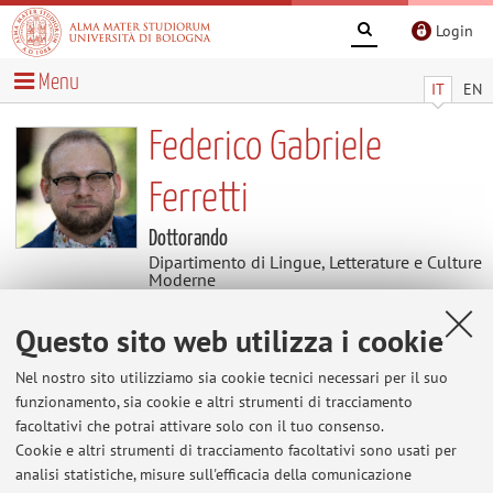
Login
Menu
IT
EN
Federico Gabriele
Ferretti
Dottorando
Dipartimento di Lingue, Letterature e Culture
Moderne
Settore scientifico disciplinare: L-LIN/11 LINGUE E
LETTERATURE ANGLO-AMERICANE
Questo sito web utilizza i cookie
Nel nostro sito utilizziamo sia cookie tecnici necessari per il suo
Contenuti utili
funzionamento, sia cookie e altri strumenti di tracciamento
facoltativi che potrai attivare solo con il tuo consenso.
Al momento non sono presenti contenuti.
Cookie e altri strumenti di tracciamento facoltativi sono usati per
analisi statistiche, misure sull'efficacia della comunicazione