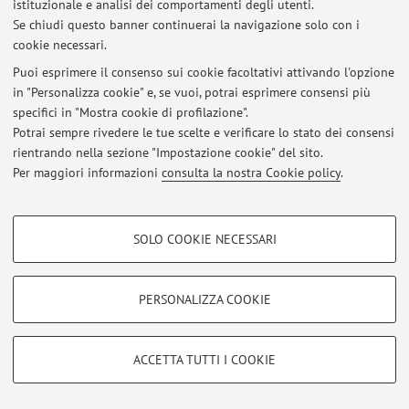
istituzionale e analisi dei comportamenti degli utenti.
Pubblicato il: 21 settembre 2025
Se chiudi questo banner continuerai la navigazione solo con i
cookie necessari.
Puoi esprimere il consenso sui cookie facoltativi attivando l'opzione
in "Personalizza cookie" e, se vuoi, potrai esprimere consensi più
Area riservata
specifici in "Mostra cookie di profilazione".
Accedi tramite
login
per gestire tutti i contenuti del sito.
Potrai sempre rivedere le tue scelte e verificare lo stato dei consensi
rientrando nella sezione "Impostazione cookie" del sito.
Per maggiori informazioni
consulta la nostra Cookie policy
.
© 2026 - ALMA MATER STUDIORUM - Università di Bologna - Via
Zamboni, 33 - 40126 Bologna - Partita IVA: 01131710376
COOKIE DI PROFILAZIONE - FACOLTATIVI
Privacy
|
Note legali
|
Impostazioni Cookie
SOLO COOKIE NECESSARI
Si tratta di cookie utilizzati per analizzare le caratteristiche della navigazione
degli utenti, creare profili in base al loro comportamento sul sito, per analisi
di marketing.
PERSONALIZZA COOKIE
Mostra cookie di profilazione
Google/Youtube Video
COOKIE TECNICI - NECESSARI
ACCETTA TUTTI I COOKIE
Facebook
Si tratta di cookie tecnici utilizzati, a titolo esemplificativo, per il corretto
Vimeo
funzionamento del sito, salvare le preferenze di navigazione, per il