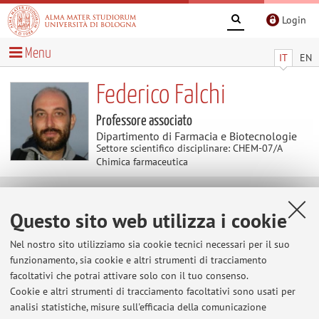
Login
Menu
IT
EN
Federico Falchi
Professore associato
Dipartimento di Farmacia e Biotecnologie
Settore scientifico disciplinare: CHEM-07/A
Chimica farmaceutica
Avvisi
Questo sito web utilizza i cookie
Esame del 23 settembre di Analisi e di
Nel nostro sito utilizziamo sia cookie tecnici necessari per il suo
Estrazione dei fitoderivati.
funzionamento, sia cookie e altri strumenti di tracciamento
facoltativi che potrai attivare solo con il tuo consenso.
Gli esami in oggetto sono spostati dalla sede di Imola a
Cookie e altri strumenti di tracciamento facoltativi sono usati per
quella del Navile (UE5) a Bologna in via Gobetti 87 alle
analisi statistiche, misure sull'efficacia della comunicazione
ore 14. Telefono: +39 051 20 9 4227