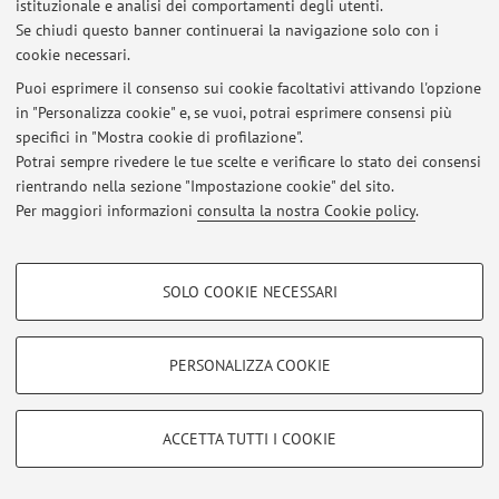
istituzionale e analisi dei comportamenti degli utenti.
Se chiudi questo banner continuerai la navigazione solo con i
Al momento non sono presenti avvisi.
cookie necessari.
Puoi esprimere il consenso sui cookie facoltativi attivando l'opzione
in "Personalizza cookie" e, se vuoi, potrai esprimere consensi più
specifici in "Mostra cookie di profilazione".
Potrai sempre rivedere le tue scelte e verificare lo stato dei consensi
Area riservata
rientrando nella sezione "Impostazione cookie" del sito.
Accedi tramite
login
per gestire tutti i contenuti del sito.
Per maggiori informazioni
consulta la nostra Cookie policy
.
COOKIE DI PROFILAZIONE - FACOLTATIVI
© 2026 - ALMA MATER STUDIORUM - Università di Bologna - Via
SOLO COOKIE NECESSARI
Zamboni, 33 - 40126 Bologna - Partita IVA: 01131710376
Si tratta di cookie utilizzati per analizzare le caratteristiche della navigazione
Privacy
|
Note legali
|
Impostazioni Cookie
degli utenti, creare profili in base al loro comportamento sul sito, per analisi
di marketing.
PERSONALIZZA COOKIE
Mostra cookie di profilazione
Google/Youtube Video
COOKIE TECNICI - NECESSARI
ACCETTA TUTTI I COOKIE
Facebook
Si tratta di cookie tecnici utilizzati, a titolo esemplificativo, per il corretto
Vimeo
funzionamento del sito, salvare le preferenze di navigazione, per il