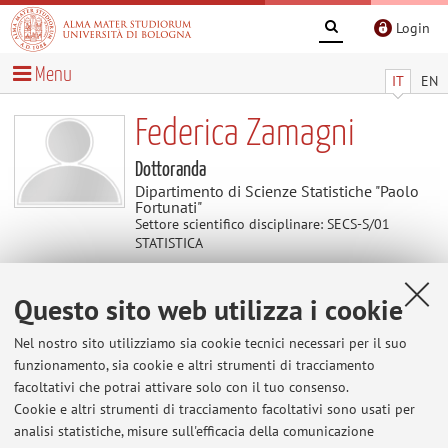
Login
Menu
IT
EN
Federica Zamagni
Dottoranda
Dipartimento di Scienze Statistiche "Paolo
Fortunati"
Settore scientifico disciplinare: SECS-S/01
STATISTICA
Questo sito web utilizza i cookie
Contatti
Nel nostro sito utilizziamo sia cookie tecnici necessari per il suo
E-mail:
federica.zamagni6@unibo.it
funzionamento, sia cookie e altri strumenti di tracciamento
facoltativi che potrai attivare solo con il tuo consenso.
Cookie e altri strumenti di tracciamento facoltativi sono usati per
analisi statistiche, misure sull'efficacia della comunicazione
Dipartimento di Scienze Statistiche "Paolo Fortunati"