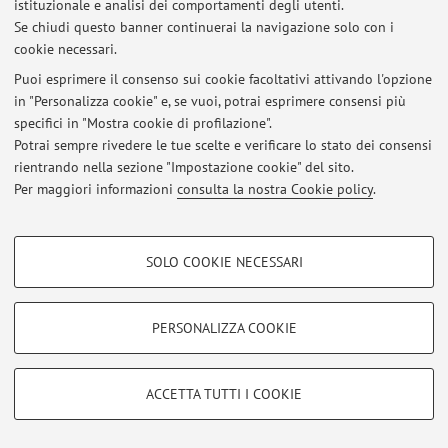
istituzionale e analisi dei comportamenti degli utenti.
Via Belle Arti 41, Bologna -
Vai alla mappa
Se chiudi questo banner continuerai la navigazione solo con i
cookie necessari.
Puoi esprimere il consenso sui cookie facoltativi attivando l'opzione
in "Personalizza cookie" e, se vuoi, potrai esprimere consensi più
Ultimi avvisi
specifici in "Mostra cookie di profilazione".
Potrai sempre rivedere le tue scelte e verificare lo stato dei consensi
Al momento non sono presenti avvisi.
rientrando nella sezione "Impostazione cookie" del sito.
Per maggiori informazioni
consulta la nostra Cookie policy
.
COOKIE DI PROFILAZIONE - FACOLTATIVI
SOLO COOKIE NECESSARI
Area riservata
Si tratta di cookie utilizzati per analizzare le caratteristiche della navigazione
degli utenti, creare profili in base al loro comportamento sul sito, per analisi
Accedi tramite
login
per gestire tutti i contenuti del sito.
di marketing.
PERSONALIZZA COOKIE
Mostra cookie di profilazione
© 2026 - ALMA MATER STUDIORUM - Università di Bologna - Via
Google/Youtube Video
COOKIE TECNICI - NECESSARI
Zamboni, 33 - 40126 Bologna - Partita IVA: 01131710376
ACCETTA TUTTI I COOKIE
Facebook
Privacy
|
Note legali
|
Impostazioni Cookie
Si tratta di cookie tecnici utilizzati, a titolo esemplificativo, per il corretto
Vimeo
funzionamento del sito, salvare le preferenze di navigazione, per il