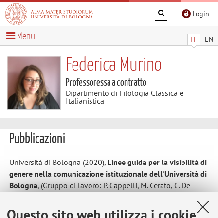
Login
Menu
IT
EN
Federica Murino
Professoressa a contratto
Dipartimento di Filologia Classica e
Italianistica
Pubblicazioni
Università di Bologna (2020),
Linee guida per la visibilità di
genere nella comunicazione istituzionale dell’Università di
Bologna
, (Gruppo di lavoro: P. Cappelli, M. Cerato, C. De
Santis, M. Degli Esposti, C. Elefante, F. Fughelli, S. Matteucci,
F. Murino, B. Siboni, M. Viale)
Questo sito web utilizza i cookie