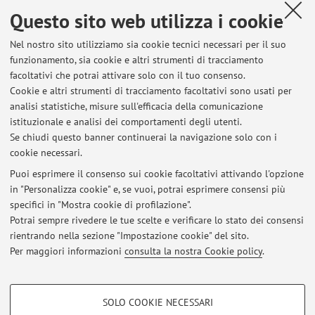
Questo sito web utilizza i cookie
Dipartimento di Farmacia e Biotecnologie
Nel nostro sito utilizziamo sia cookie tecnici necessari per il suo
Via Gobetti 87, Bologna -
Vai alla mappa
funzionamento, sia cookie e altri strumenti di tracciamento
facoltativi che potrai attivare solo con il tuo consenso.
Risorse in rete
Cookie e altri strumenti di tracciamento facoltativi sono usati per
analisi statistiche, misure sull'efficacia della comunicazione
istituzionale e analisi dei comportamenti degli utenti.
ORCID
Se chiudi questo banner continuerai la navigazione solo con i
cookie necessari.
Puoi esprimere il consenso sui cookie facoltativi attivando l'opzione
in "Personalizza cookie" e, se vuoi, potrai esprimere consensi più
Ultimi avvisi
specifici in "Mostra cookie di profilazione".
Potrai sempre rivedere le tue scelte e verificare lo stato dei consensi
Al momento non sono presenti avvisi.
rientrando nella sezione "Impostazione cookie" del sito.
Per maggiori informazioni
consulta la nostra Cookie policy
.
COOKIE DI PROFILAZIONE - FACOLTATIVI
SOLO COOKIE NECESSARI
Si tratta di cookie utilizzati per analizzare le caratteristiche della navigazione