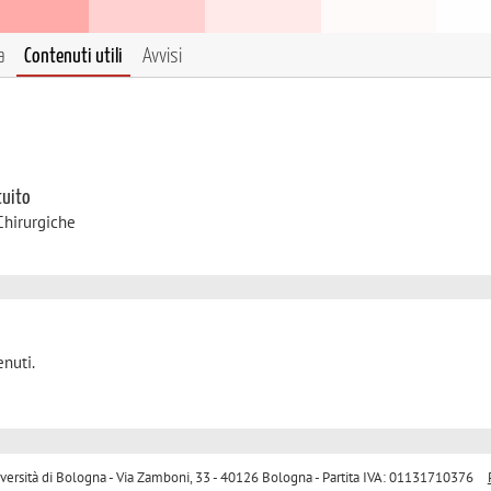
a
Contenuti utili
Avvisi
tuito
Chirurgiche
nuti.
sità di Bologna - Via Zamboni, 33 - 40126 Bologna - Partita IVA: 01131710376