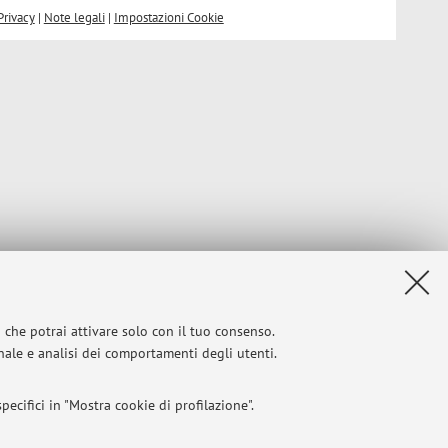
Privacy
|
Note legali
|
Impostazioni Cookie
i che potrai attivare solo con il tuo consenso.
onale e analisi dei comportamenti degli utenti.
ecifici in "Mostra cookie di profilazione".