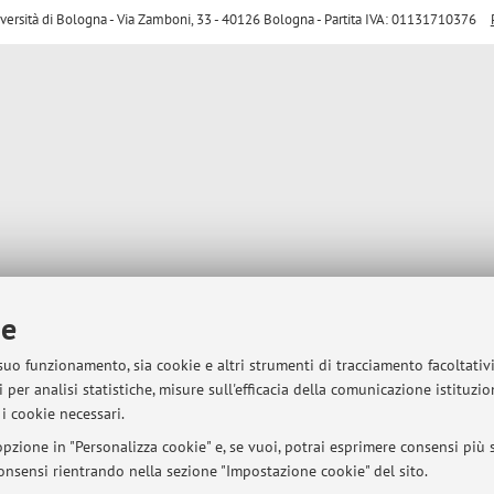
sità di Bologna - Via Zamboni, 33 - 40126 Bologna - Partita IVA: 01131710376
ie
 suo funzionamento, sia cookie e altri strumenti di tracciamento facoltativ
 per analisi statistiche, misure sull'efficacia della comunicazione istituzi
i cookie necessari.
pzione in "Personalizza cookie" e, se vuoi, potrai esprimere consensi più sp
 consensi rientrando nella sezione "Impostazione cookie" del sito.