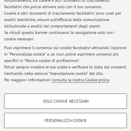
funzionamento, sia cookie e altri strumenti di tracciamento
facoltativi che potrai attivare solo con il tuo consenso.
Cookie e altri strumenti di tracciamento facoltativi sono usati per
Dipartimento di Ingegneria dell'Energia Elettrica e
analisi statistiche, misure sull'efficacia della comunicazione
dell'Informazione "Guglielmo Marconi"
istituzionale e analisi dei comportamenti degli utenti.
Viale del Risorgimento 2, Bologna -
Vai alla mappa
Se chiudi questo banner continuerai la navigazione solo con i
cookie necessari.
Puoi esprimere il consenso sui cookie facoltativi attivando l'opzione
in "Personalizza cookie" e, se vuoi, potrai esprimere consensi più
Ultimi avvisi
specifici in "Mostra cookie di profilazione".
Potrai sempre rivedere le tue scelte e verificare lo stato dei consensi
Al momento non sono presenti avvisi.
rientrando nella sezione "Impostazione cookie" del sito.
Per maggiori informazioni
consulta la nostra Cookie policy
.
COOKIE DI PROFILAZIONE - FACOLTATIVI
SOLO COOKIE NECESSARI
Si tratta di cookie utilizzati per analizzare le caratteristiche della navigazione
Area riservata
degli utenti, creare profili in base al loro comportamento sul sito, per analisi
Accedi tramite
login
per gestire tutti i contenuti del sito.
di marketing.
PERSONALIZZA COOKIE
Mostra cookie di profilazione