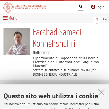
Login
Menu
IT
EN
Farshad Samadi
Kohnehshahri
Dottorando
Dipartimento di Ingegneria dell'Energia
Elettrica e dell'Informazione "Guglielmo
Marconi"
Settore scientifico disciplinare: ING-IND/34
BIOINGEGNERIA INDUSTRIALE
Contatti
Questo sito web utilizza i cookie
E-mail:
farshad.samadi2@unibo.it
Nel nostro sito utilizziamo sia cookie tecnici necessari per il suo