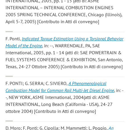
INTERNATIONAL, 2005, pp. 1 - 15 (atti di: ASME
INTERNATIONAL – INTERNAL COMBUSTION ENGINES
2005 SPRING TECHNICAL CONFERENCE, Chicago (Illinois),
April 5-7, 2005) [Contributo in Atti di convegno]
F. Ponti
,
Indicated Torque Estimation Using a Torsional Behavior
Model of the Engine
, in: --, WARRENDALE, PA, SAE
International, 2005, pp. 1 - 14 (atti di: SAE POWERTRAIN &
FUEL SYSTEMS CONFERENCE & EXHIBITION, San Antonio,
Texas, 24-27 Ottobre 2005) [Contributo in Atti di convegno]
F. PONTI; G. SERRA; C. SIVIERO
,
A Phenomenological
Combustion Model for Common Rail Multi-Jet Diesel Engine
, in: -
-, NEW YORK, ASME International, 2004(atti di: ASME
INTERNATIONAL, Long Beach (California - USA), 24-27
ottobre 2004) [Contributo in Atti di convegno]
D. Moro; F. Ponti; G. Cipolla; M. Mammetti; L. Poggio
,
An