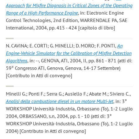
Approach for Misfire Diagnosis in Critical Zones of the Operating
Range of a High Performance Engine
, in: Electronic Engine
Control Technologies, 2nd Edition, WARRENDALE PA, SAE
International, 2004, pp. 415 - 424 [capitolo di libro]
N. CAVINA; E. CORTI; G. MINELLI; D. MORO; F. PONTI
,
An
Engine-Vehicle Simulator for the Calibration of Misfire Detection
Algorithms
, in: --, GENOVA, ATI, 2004, II, pp. 861 - 871 (atti di:
59° Congresso ATI, Genova, Genova, 14-17 Settembre)
[Contributo in Atti di convegno]
Minelli G.; Ponti F.; Serra G.; Ausiello F.; Abate M.; Siviero C.
,
Analisi della combustione diesel in un motore Multi-Jet
, in: 3°
WORKSHOP Università-Industria, Orbassano (To), 1-2 Luglio
2004, ORBASSANO, s.n, 2004, pp. 1 - 10 (atti di: 3°
WORKSHOP Università-Industria, Orbassano (To), 1-2 Luglio
2004) [Contributo in Atti di convegno]