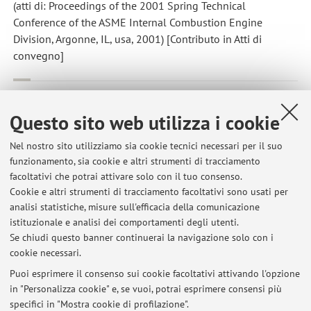
(atti di: Proceedings of the 2001 Spring Technical
Conference of the ASME Internal Combustion Engine
Division, Argonne, IL, usa, 2001) [Contributo in Atti di
convegno]
Cavina N.; Ponti F.; Rizzoni G.
,
Fast algorithm for on-board
torque estimation
, in: SAE World Congress, SAE International,
Questo sito web utilizza i cookie
1999, 1, pp. 1 - 10 (atti di: International Congress and
Exposition, Detroit, MI, usa, 1999) [Contributo in Atti di
Nel nostro sito utilizziamo sia cookie tecnici necessari per il suo
funzionamento, sia cookie e altri strumenti di tracciamento
convegno]
facoltativi che potrai attivare solo con il tuo consenso.
Cookie e altri strumenti di tracciamento facoltativi sono usati per
analisi statistiche, misure sull'efficacia della comunicazione
8
9
10
11
istituzionale e analisi dei comportamenti degli utenti.
Se chiudi questo banner continuerai la navigazione solo con i
cookie necessari.
Puoi esprimere il consenso sui cookie facoltativi attivando l'opzione
in "Personalizza cookie" e, se vuoi, potrai esprimere consensi più
Ultimi avvisi
specifici in "Mostra cookie di profilazione".