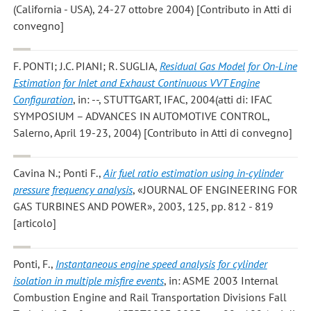
(California - USA), 24-27 ottobre 2004) [Contributo in Atti di
convegno]
F. PONTI; J.C. PIANI; R. SUGLIA
,
Residual Gas Model for On-Line
Estimation for Inlet and Exhaust Continuous VVT Engine
Configuration
, in: --, STUTTGART, IFAC, 2004(atti di: IFAC
SYMPOSIUM – ADVANCES IN AUTOMOTIVE CONTROL,
Salerno, April 19-23, 2004) [Contributo in Atti di convegno]
Cavina N.; Ponti F.
,
Air fuel ratio estimation using in-cylinder
pressure frequency analysis
, «JOURNAL OF ENGINEERING FOR
GAS TURBINES AND POWER», 2003, 125, pp. 812 - 819
[articolo]
Ponti, F.
,
Instantaneous engine speed analysis for cylinder
isolation in multiple misfire events
, in: ASME 2003 Internal
Combustion Engine and Rail Transportation Divisions Fall