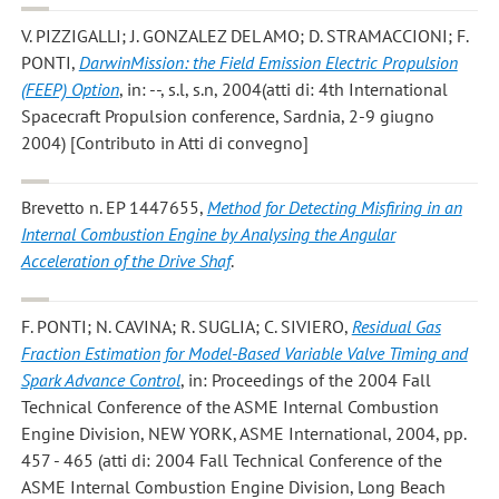
V. PIZZIGALLI; J. GONZALEZ DEL AMO; D. STRAMACCIONI; F.
PONTI
,
DarwinMission: the Field Emission Electric Propulsion
(FEEP) Option
, in: --, s.l, s.n, 2004(atti di: 4th International
Spacecraft Propulsion conference, Sardnia, 2-9 giugno
2004) [Contributo in Atti di convegno]
Brevetto n. EP 1447655,
Method for Detecting Misfiring in an
Internal Combustion Engine by Analysing the Angular
Acceleration of the Drive Shaf
.
F. PONTI; N. CAVINA; R. SUGLIA; C. SIVIERO
,
Residual Gas
Fraction Estimation for Model-Based Variable Valve Timing and
Spark Advance Control
, in: Proceedings of the 2004 Fall
Technical Conference of the ASME Internal Combustion
Engine Division, NEW YORK, ASME International, 2004, pp.
457 - 465 (atti di: 2004 Fall Technical Conference of the
ASME Internal Combustion Engine Division, Long Beach