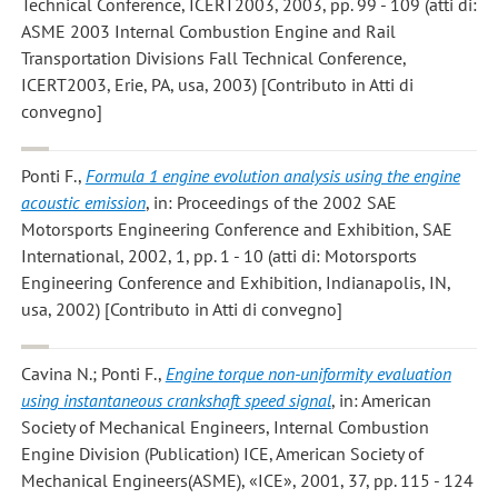
Technical Conference, ICERT2003, 2003, pp. 99 - 109 (atti di:
ASME 2003 Internal Combustion Engine and Rail
Transportation Divisions Fall Technical Conference,
ICERT2003, Erie, PA, usa, 2003) [Contributo in Atti di
convegno]
Ponti F.
,
Formula 1 engine evolution analysis using the engine
acoustic emission
, in: Proceedings of the 2002 SAE
Motorsports Engineering Conference and Exhibition, SAE
International, 2002, 1, pp. 1 - 10 (atti di: Motorsports
Engineering Conference and Exhibition, Indianapolis, IN,
usa, 2002) [Contributo in Atti di convegno]
Cavina N.; Ponti F.
,
Engine torque non-uniformity evaluation
using instantaneous crankshaft speed signal
, in: American
Society of Mechanical Engineers, Internal Combustion
Engine Division (Publication) ICE, American Society of
Mechanical Engineers(ASME), «ICE», 2001, 37, pp. 115 - 124