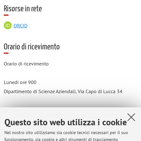
Risorse in rete
ORCID
Orario di ricevimento
Orario di ricevimento
Lunedi ore 900
Dipartimento di Scienze Aziendali, Via Capo di Lucca 34
Gli studenti possono anche prenotare una call su Teams con
il docente, eventualmente, per motivate urgenze, anche in
Questo sito web utilizza i cookie
giorni diversi da quello di ricevimento
Nel nostro sito utilizziamo sia cookie tecnici necessari per il suo
funzionamento, sia cookie e altri strumenti di tracciamento