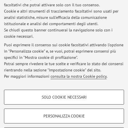
facoltativi che potrai attivare solo con il tuo consenso.
Cookie e altri strumenti di tracciamento facoltativi sono usati per
Ultimi avvisi
analisi statistiche, misure sull'efficacia della comunicazione
Esami Marketing 9 giugno in modalità online
istituzionale e analisi dei comportamenti degli utenti.
Se chiudi questo banner continuerai la navigazione solo con i
Pubblicato il: 25 maggio 2021
cookie necessari.
Ricevimento 9 settembre spostato 13 settembre
Puoi esprimere il consenso sui cookie facoltativi attivando l'opzione
Pubblicato il: 09 settembre 2019
in "Personalizza cookie" e, se vuoi, potrai esprimere consensi più
specifici in "Mostra cookie di profilazione".
Ricevimento 27 maggio spostato a venerdi 31 maggio
Potrai sempre rivedere le tue scelte e verificare lo stato dei consensi
Pubblicato il: 27 maggio 2019
rientrando nella sezione "Impostazione cookie" del sito.
Per maggiori informazioni
consulta la nostra Cookie policy
.
Tutti gli avvisi
COOKIE DI PROFILAZIONE - FACOLTATIVI
SOLO COOKIE NECESSARI
Si tratta di cookie utilizzati per analizzare le caratteristiche della navigazione
Area riservata
degli utenti, creare profili in base al loro comportamento sul sito, per analisi
Accedi tramite
login
per gestire tutti i contenuti del sito.
di marketing.
PERSONALIZZA COOKIE
Mostra cookie di profilazione