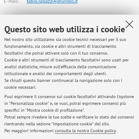
E-mail:
fabio.ragazzi4@unibo.it
Dipartimento di Ingegneria dell'Energia Elettrica e
Questo sito web utilizza i cookie
dell'Informazione "Guglielmo Marconi"
Nel nostro sito utilizziamo sia cookie tecnici necessari per il suo
Viale del Risorgimento 2, Bologna -
Vai alla mappa
funzionamento, sia cookie e altri strumenti di tracciamento
facoltativi che potrai attivare solo con il tuo consenso.
Risorse in rete
Cookie e altri strumenti di tracciamento facoltativi sono usati per
analisi statistiche, misure sull'efficacia della comunicazione
istituzionale e analisi dei comportamenti degli utenti.
ORCID
Se chiudi questo banner continuerai la navigazione solo con i
cookie necessari.
Puoi esprimere il consenso sui cookie facoltativi attivando l'opzione
in "Personalizza cookie" e, se vuoi, potrai esprimere consensi più
Ultimi avvisi
specifici in "Mostra cookie di profilazione".
Potrai sempre rivedere le tue scelte e verificare lo stato dei consensi
Al momento non sono presenti avvisi.
rientrando nella sezione "Impostazione cookie" del sito.
Per maggiori informazioni
consulta la nostra Cookie policy
.