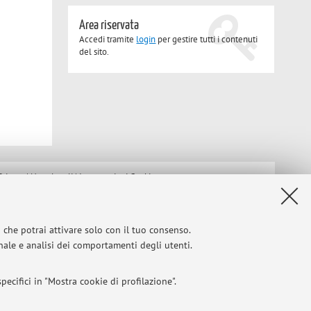
Area riservata
Accedi tramite
login
per gestire tutti i contenuti
del sito.
Privacy
|
Note legali
|
Impostazioni Cookie
i che potrai attivare solo con il tuo consenso.
onale e analisi dei comportamenti degli utenti.
ecifici in "Mostra cookie di profilazione".