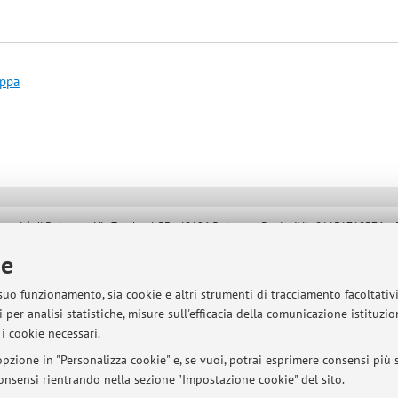
appa
sità di Bologna - Via Zamboni, 33 - 40126 Bologna - Partita IVA: 01131710376
ie
 suo funzionamento, sia cookie e altri strumenti di tracciamento facoltativ
 per analisi statistiche, misure sull'efficacia della comunicazione istituzi
i cookie necessari.
pzione in "Personalizza cookie" e, se vuoi, potrai esprimere consensi più sp
 consensi rientrando nella sezione "Impostazione cookie" del sito.