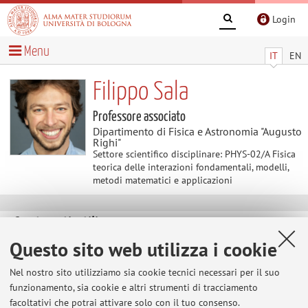
Login
Menu
IT
EN
Filippo Sala
Professore associato
Dipartimento di Fisica e Astronomia "Augusto
Righi"
Settore scientifico disciplinare: PHYS-02/A Fisica
teorica delle interazioni fondamentali, modelli,
metodi matematici e applicazioni
Contenuti utili
Questo sito web utilizza i cookie
Home
>
Contenuti utili
> Astroparticle meetings
Nel nostro sito utilizziamo sia cookie tecnici necessari per il suo
Astroparticle meetings
funzionamento, sia cookie e altri strumenti di tracciamento
Every other week in the early afternoon we meet to quickly
facoltativi che potrai attivare solo con il tuo consenso.