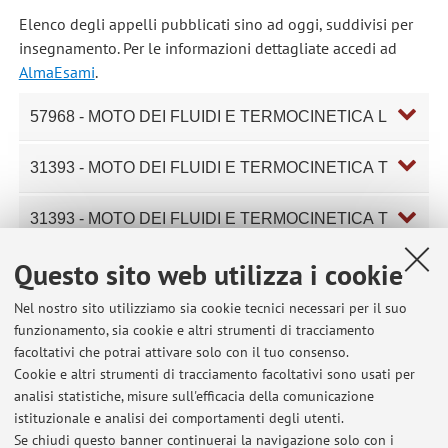
Elenco degli appelli pubblicati sino ad oggi, suddivisi per
insegnamento. Per le informazioni dettagliate accedi ad
AlmaEsami
.
57968 - MOTO DEI FLUIDI E TERMOCINETICA L
31393 - MOTO DEI FLUIDI E TERMOCINETICA T
31393 - MOTO DEI FLUIDI E TERMOCINETICA T
Componente del corso integrato
31391 -
TERMODINAMICA, MOTO DEI FLUIDI E TERMOCINETICA
Questo sito web utilizza i cookie
T C.I.
Nel nostro sito utilizziamo sia cookie tecnici necessari per il suo
funzionamento, sia cookie e altri strumenti di tracciamento
98740 - SOLAR & WIND ENERGY
facoltativi che potrai attivare solo con il tuo consenso.
Componente del corso integrato
98739 - SOLAR & WIND
Cookie e altri strumenti di tracciamento facoltativi sono usati per
ENERGY AND STORAGE SYSTEMS (I.C.)
analisi statistiche, misure sull'efficacia della comunicazione
istituzionale e analisi dei comportamenti degli utenti.
98740 - SOLAR & WIND ENERGY
Se chiudi questo banner continuerai la navigazione solo con i