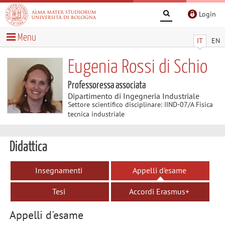
Login
Menu
IT
EN
Eugenia Rossi di Schio
Professoressa associata
Dipartimento di Ingegneria Industriale
Settore scientifico disciplinare: IIND-07/A Fisica
tecnica industriale
Didattica
Insegnamenti
Appelli d'esame
Tesi
Accordi Erasmus+
Appelli d'esame