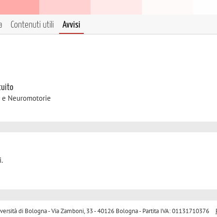
a
Contenuti utili
Avvisi
tuito
e e Neuromotorie
.
sità di Bologna - Via Zamboni, 33 - 40126 Bologna - Partita IVA: 01131710376