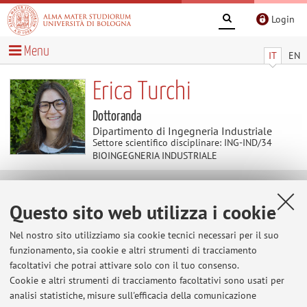
Login
Menu
IT
EN
Erica Turchi
Dottoranda
Dipartimento di Ingegneria Industriale
Settore scientifico disciplinare: ING-IND/34
BIOINGEGNERIA INDUSTRIALE
Avvisi
Questo sito web utilizza i cookie
Al momento non sono presenti avvisi.
Nel nostro sito utilizziamo sia cookie tecnici necessari per il suo
funzionamento, sia cookie e altri strumenti di tracciamento
facoltativi che potrai attivare solo con il tuo consenso.
Cookie e altri strumenti di tracciamento facoltativi sono usati per
Area riservata
analisi statistiche, misure sull'efficacia della comunicazione
Accedi tramite
login
per gestire tutti i contenuti del sito.