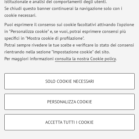
istituzionale e analisi dei comportamenti degli utenti.
Se chiudi questo banner continuerai la navigazione solo con i
cookie necessari.
© 2026 - ALMA MATER STUDIORUM - Università di Bologna - Via
Puoi esprimere il consenso sui cookie facoltativi attivando l'opzione
Zamboni, 33 - 40126 Bologna - Partita IVA: 01131710376
in "Personalizza cookie" e, se vuoi, potrai esprimere consensi più
Privacy
|
Note legali
|
Impostazioni Cookie
specifici in "Mostra cookie di profilazione".
Potrai sempre rivedere le tue scelte e verificare lo stato dei consensi
rientrando nella sezione "Impostazione cookie" del sito.
Per maggiori informazioni
consulta la nostra Cookie policy
.
COOKIE DI PROFILAZIONE - FACOLTATIVI
SOLO COOKIE NECESSARI
Si tratta di cookie utilizzati per analizzare le caratteristiche della navigazione
degli utenti, creare profili in base al loro comportamento sul sito, per analisi
di marketing.
PERSONALIZZA COOKIE
Mostra cookie di profilazione
Google/Youtube Video
COOKIE TECNICI - NECESSARI
ACCETTA TUTTI I COOKIE
Facebook
Si tratta di cookie tecnici utilizzati, a titolo esemplificativo, per il corretto
Vimeo
funzionamento del sito, salvare le preferenze di navigazione, per il