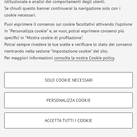
istituzionale e analisi dei comportamenti degli utenti.
Accedi tramite
login
per gestire tutti i contenuti del sito.
Se chiudi questo banner continuerai la navigazione solo con i
cookie necessari.
Puoi esprimere il consenso sui cookie facoltativi attivando l'opzione
© 2026 - ALMA MATER STUDIORUM - Università di Bologna - Via
in "Personalizza cookie" e, se vuoi, potrai esprimere consensi più
Zamboni, 33 - 40126 Bologna - Partita IVA: 01131710376
specifici in "Mostra cookie di profilazione".
Privacy
|
Note legali
|
Impostazioni Cookie
Potrai sempre rivedere le tue scelte e verificare lo stato dei consensi
rientrando nella sezione "Impostazione cookie" del sito.
Per maggiori informazioni
consulta la nostra Cookie policy
.
COOKIE DI PROFILAZIONE - FACOLTATIVI
SOLO COOKIE NECESSARI
Si tratta di cookie utilizzati per analizzare le caratteristiche della navigazione
degli utenti, creare profili in base al loro comportamento sul sito, per analisi
di marketing.
PERSONALIZZA COOKIE
Mostra cookie di profilazione
Google/Youtube Video
COOKIE TECNICI - NECESSARI
ACCETTA TUTTI I COOKIE
Facebook
Si tratta di cookie tecnici utilizzati, a titolo esemplificativo, per il corretto
Vimeo
funzionamento del sito, salvare le preferenze di navigazione, per il