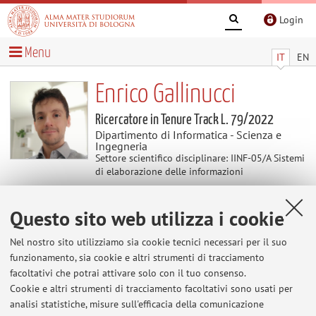
Login
Menu
IT
EN
Enrico Gallinucci
Ricercatore in Tenure Track L. 79/2022
Dipartimento di Informatica - Scienza e
Ingegneria
Settore scientifico disciplinare: IINF-05/A Sistemi
di elaborazione delle informazioni
Questo sito web utilizza i cookie
Avvisi
Nel nostro sito utilizziamo sia cookie tecnici necessari per il suo
Al momento non sono presenti avvisi.
funzionamento, sia cookie e altri strumenti di tracciamento
facoltativi che potrai attivare solo con il tuo consenso.
Cookie e altri strumenti di tracciamento facoltativi sono usati per
analisi statistiche, misure sull'efficacia della comunicazione
Area riservata