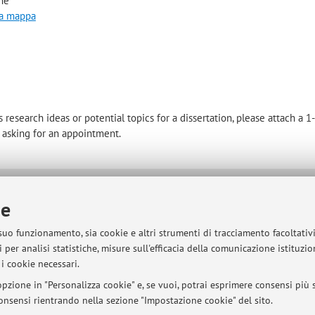
he
la mappa
 research ideas or potential topics for a dissertation, please attach a 
l asking for an appointment.
sità di Bologna - Via Zamboni, 33 - 40126 Bologna - Partita IVA: 01131710376
ie
 suo funzionamento, sia cookie e altri strumenti di tracciamento facoltativ
 per analisi statistiche, misure sull'efficacia della comunicazione istituzi
i cookie necessari.
pzione in "Personalizza cookie" e, se vuoi, potrai esprimere consensi più sp
 consensi rientrando nella sezione "Impostazione cookie" del sito.