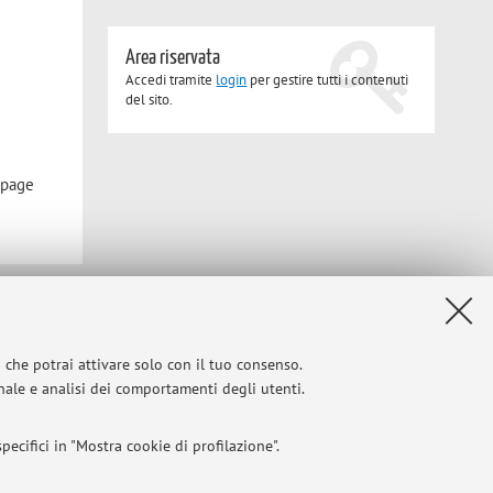
Area riservata
Accedi tramite
login
per gestire tutti i contenuti
del sito.
1-page
Privacy
|
Note legali
|
Impostazioni Cookie
i che potrai attivare solo con il tuo consenso.
onale e analisi dei comportamenti degli utenti.
ecifici in "Mostra cookie di profilazione".