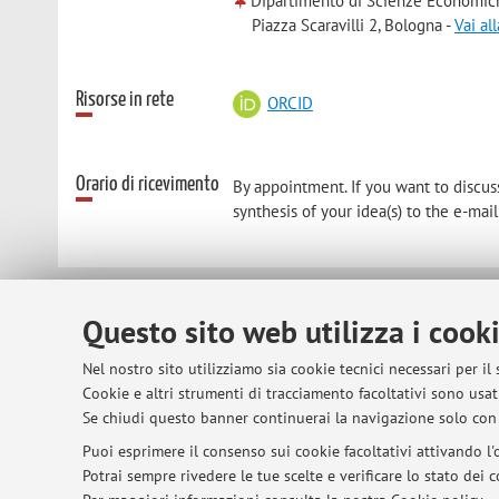
Dipartimento di Scienze Economic
Piazza Scaravilli 2, Bologna -
Vai al
Risorse in rete
ORCID
Orario di ricevimento
By appointment. If you want to discuss
synthesis of your idea(s) to the e-mai
© 2026 - ALMA MATER STUDIORUM - Univer
Questo sito web utilizza i cook
Nel nostro sito utilizziamo sia cookie tecnici necessari per il
Cookie e altri strumenti di tracciamento facoltativi sono usati
Se chiudi questo banner continuerai la navigazione solo con 
Puoi esprimere il consenso sui cookie facoltativi attivando l'o
Potrai sempre rivedere le tue scelte e verificare lo stato dei