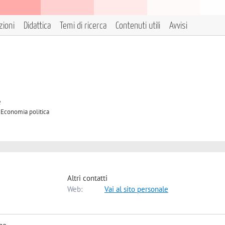
zioni
Didattica
Temi di ricerca
Contenuti utili
Avvisi
e
A Economia politica
Altri contatti
Web:
Vai al sito personale