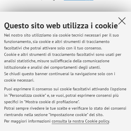
Orario di ricevimento
Questo sito web utilizza i cookie
Dal Lun al Ven dalle ore 8.00 alle 15.30, previo
Nel nostro sito utilizziamo sia cookie tecnici necessari per il suo
appuntamento telefonico al 051-2869375 presso il
funzionamento, sia cookie e altri strumenti di tracciamento
poliambulatorio AUSL via Montebello 6 Bologna
facoltativi che potrai attivare solo con il tuo consenso.
emma.fabbri@ausl.bologna.it
Cookie e altri strumenti di tracciamento facoltativi sono usati per
analisi statistiche, misure sull'efficacia della comunicazione
Grazie
istituzionale e analisi dei comportamenti degli utenti.
Se chiudi questo banner continuerai la navigazione solo con i
cookie necessari.
Puoi esprimere il consenso sui cookie facoltativi attivando l'opzione
in "Personalizza cookie" e, se vuoi, potrai esprimere consensi più
Ultimi avvisi
specifici in "Mostra cookie di profilazione".
Potrai sempre rivedere le tue scelte e verificare lo stato dei consensi
Al momento non sono presenti avvisi.
rientrando nella sezione "Impostazione cookie" del sito.
Per maggiori informazioni
consulta la nostra Cookie policy
.