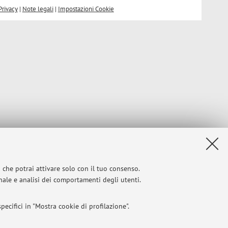
Privacy
|
Note legali
|
Impostazioni Cookie
i che potrai attivare solo con il tuo consenso.
onale e analisi dei comportamenti degli utenti.
ecifici in "Mostra cookie di profilazione".