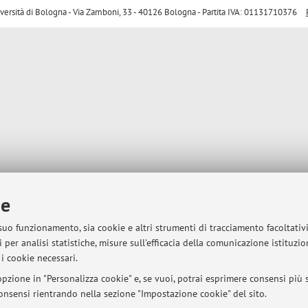
sità di Bologna - Via Zamboni, 33 - 40126 Bologna - Partita IVA: 01131710376
ie
 suo funzionamento, sia cookie e altri strumenti di tracciamento facoltativ
 per analisi statistiche, misure sull'efficacia della comunicazione istituzi
i cookie necessari.
pzione in "Personalizza cookie" e, se vuoi, potrai esprimere consensi più sp
 consensi rientrando nella sezione "Impostazione cookie" del sito.