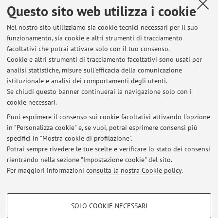
secondo semestre e che ciò ha ridotto il numero di
Questo sito web utilizza i cookie
appelli disponibili per chi di voi si dovesse laureare dopo
Nel nostro sito utilizziamo sia cookie tecnici necessari per il suo
l'estate, grazie ...
funzionamento, sia cookie e altri strumenti di tracciamento
Pubblicato il: 26 giugno 2026
facoltativi che potrai attivare solo con il tuo consenso.
Cookie e altri strumenti di tracciamento facoltativi sono usati per
Storia greca M-Z (corsi anteriori all'a.a.
analisi statistiche, misure sull'efficacia della comunicazione
2025/2026)
istituzionale e analisi dei comportamenti degli utenti.
Se chiudi questo banner continuerai la navigazione solo con i
Le studentesse e gli studenti iscritti all'attività formativa
cookie necessari.
Storia greca M-Z dell'anno accademico 2024/2025 (o
precedenti), a partire dall'appello del 26 gennaio 2026,
Puoi esprimere il consenso sui cookie facoltativi attivando l'opzione
in "Personalizza cookie" e, se vuoi, potrai esprimere consensi più
potranno iscriversi agli appelli d'esame dedicati con il
specifici in "Mostra cookie di profilazione".
sottoscritto. Come già comunicato dalla prof.ssa Alice
Potrai sempre rivedere le tue scelte e verificare lo stato dei consensi
Bencivenni, per tutti ...
rientrando nella sezione "Impostazione cookie" del sito.
Pubblicato il: 26 febbraio 2026
Per maggiori informazioni
consulta la nostra Cookie policy
.
COOKIE DI PROFILAZIONE - FACOLTATIVI
SOLO COOKIE NECESSARI
Si tratta di cookie utilizzati per analizzare le caratteristiche della navigazione
Area riservata