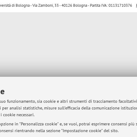
sità di Bologna - Via Zamboni, 33 - 40126 Bologna - Partita IVA: 01131710376
ie
 suo funzionamento, sia cookie e altri strumenti di tracciamento facoltativ
 per analisi statistiche, misure sull'efficacia della comunicazione istituzi
i cookie necessari.
pzione in "Personalizza cookie" e, se vuoi, potrai esprimere consensi più sp
 consensi rientrando nella sezione "Impostazione cookie" del sito.