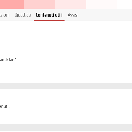
azioni
Didattica
Contenuti utili
Avvisi
iamician"
nuti.