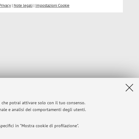
Privacy
|
Note legali
|
Impostazioni Cookie
i che potrai attivare solo con il tuo consenso.
onale e analisi dei comportamenti degli utenti.
ecifici in "Mostra cookie di profilazione".