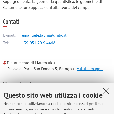
supergeometria, la geometria quantistica, le geometrie di
Cartan e le loro applicazioni alla teoria dei campi.
Contatti
E-mail:
emanuele.latini@unibo.it
Tel:
+39 051 20 9 4468
Dipartimento di Matematica
Piazza di Porta San Donato 5, Bologna -
Vai alla mappa
Risorse in rete
Questo sito web utilizza i cookie
ORCID
Nel nostro sito utilizziamo sia cookie tecnici necessari per il suo
funzionamento, sia cookie e altri strumenti di tracciamento