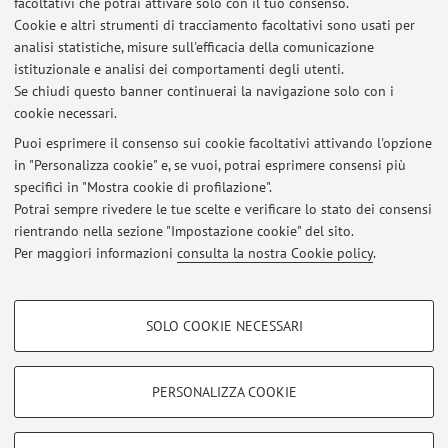
Orario di ricevimento
facoltativi che potrai attivare solo con il tuo consenso.
Cookie e altri strumenti di tracciamento facoltativi sono usati per
analisi statistiche, misure sull'efficacia della comunicazione
TBA
istituzionale e analisi dei comportamenti degli utenti.
Se chiudi questo banner continuerai la navigazione solo con i
cookie necessari.
Puoi esprimere il consenso sui cookie facoltativi attivando l'opzione
in "Personalizza cookie" e, se vuoi, potrai esprimere consensi più
Ultimi avvisi
specifici in "Mostra cookie di profilazione".
Potrai sempre rivedere le tue scelte e verificare lo stato dei consensi
Al momento non sono presenti avvisi.
rientrando nella sezione "Impostazione cookie" del sito.
Per maggiori informazioni
consulta la nostra Cookie policy
.
COOKIE DI PROFILAZIONE - FACOLTATIVI
SOLO COOKIE NECESSARI
Si tratta di cookie utilizzati per analizzare le caratteristiche della navigazione
Area riservata
degli utenti, creare profili in base al loro comportamento sul sito, per analisi
Accedi tramite
login
per gestire tutti i contenuti del sito.
di marketing.
PERSONALIZZA COOKIE
Mostra cookie di profilazione
© 2026 - ALMA MATER STUDIORUM - Università di Bologna - Via
Google/Youtube Video