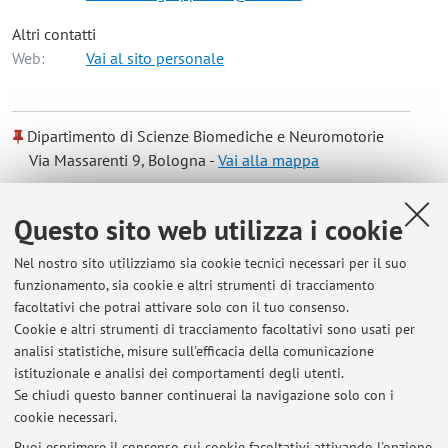
Altri contatti
Web:
Vai al sito personale
Dipartimento di Scienze Biomediche e Neuromotorie
Via Massarenti 9, Bologna -
Vai alla mappa
Orario di ricevimento
Questo sito web utilizza i cookie
Nel nostro sito utilizziamo sia cookie tecnici necessari per il suo
Martedì 9-11 su appuntamento
funzionamento, sia cookie e altri strumenti di tracciamento
facoltativi che potrai attivare solo con il tuo consenso.
Cookie e altri strumenti di tracciamento facoltativi sono usati per
analisi statistiche, misure sull'efficacia della comunicazione
Ultimi avvisi
istituzionale e analisi dei comportamenti degli utenti.
Se chiudi questo banner continuerai la navigazione solo con i
Al momento non sono presenti avvisi.
cookie necessari.
Puoi esprimere il consenso sui cookie facoltativi attivando l'opzione