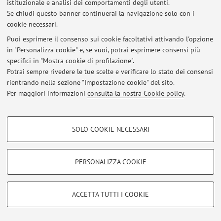
istituzionale e analisi dei comportamenti degli utenti.
Al momento non sono presenti avvisi.
Se chiudi questo banner continuerai la navigazione solo con i
cookie necessari.
Puoi esprimere il consenso sui cookie facoltativi attivando l'opzione
in "Personalizza cookie" e, se vuoi, potrai esprimere consensi più
specifici in "Mostra cookie di profilazione".
Area riservata
Potrai sempre rivedere le tue scelte e verificare lo stato dei consensi
Accedi tramite
login
per gestire tutti i contenuti del sito.
rientrando nella sezione "Impostazione cookie" del sito.
Per maggiori informazioni
consulta la nostra Cookie policy
.
© 2026 - ALMA MATER STUDIORUM - Università di Bologna - Via
COOKIE DI PROFILAZIONE - FACOLTATIVI
Zamboni, 33 - 40126 Bologna - Partita IVA: 01131710376
SOLO COOKIE NECESSARI
Privacy
|
Note legali
|
Impostazioni Cookie
Si tratta di cookie utilizzati per analizzare le caratteristiche della navigazione
degli utenti, creare profili in base al loro comportamento sul sito, per analisi
di marketing.
PERSONALIZZA COOKIE
Mostra cookie di profilazione
Google/Youtube Video
COOKIE TECNICI - NECESSARI
ACCETTA TUTTI I COOKIE
Facebook
Si tratta di cookie tecnici utilizzati, a titolo esemplificativo, per il corretto
Vimeo
funzionamento del sito, salvare le preferenze di navigazione, per il