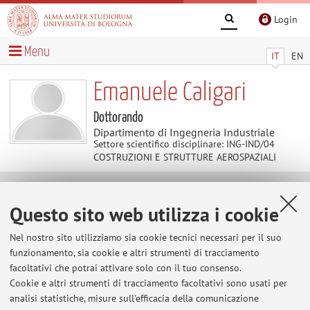
Login
Menu
IT
EN
Emanuele Caligari
Dottorando
Dipartimento di Ingegneria Industriale
Settore scientifico disciplinare: ING-IND/04
COSTRUZIONI E STRUTTURE AEROSPAZIALI
Contenuti utili
Questo sito web utilizza i cookie
Al momento non sono presenti contenuti.
Nel nostro sito utilizziamo sia cookie tecnici necessari per il suo
funzionamento, sia cookie e altri strumenti di tracciamento
facoltativi che potrai attivare solo con il tuo consenso.
Cookie e altri strumenti di tracciamento facoltativi sono usati per
Ultimi avvisi
analisi statistiche, misure sull'efficacia della comunicazione