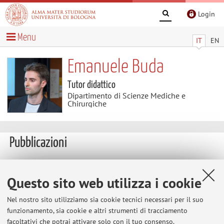
Login
Menu
IT
EN
Emanuele Buda
Tutor didattico
Dipartimento di Scienze Mediche e
Chirurgiche
Pubblicazioni
https://orcid.org/0009-0001-8452-3460
Questo sito web utilizza i cookie
Buda, E., & Santucci, G. (2026).
SLD and disability in medical
radiology technologist degree courses: a national survey
.
Nel nostro sito utilizziamo sia cookie tecnici necessari per il suo
Journal of Biomedical Practitioners
,
10
(1).
funzionamento, sia cookie e altri strumenti di tracciamento
https://doi.org/10.13135/2532-7925/13687
facoltativi che potrai attivare solo con il tuo consenso.