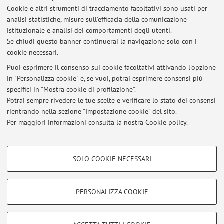
Buda, E., & Santucci, G. (2026).
DSA e disabilità nei corsi di
Cookie e altri strumenti di tracciamento facoltativi sono usati per
laurea in tecniche di radiologia medica: un’indagine
analisi statistiche, misure sull'efficacia della comunicazione
istituzionale e analisi dei comportamenti degli utenti.
nazionale
.
Journal of Biomedical Practitioners
,
10
(1).
Se chiudi questo banner continuerai la navigazione solo con i
https://doi.org/10.13135/2532-7925/13686
cookie necessari.
Puoi esprimere il consenso sui cookie facoltativi attivando l'opzione
in "Personalizza cookie" e, se vuoi, potrai esprimere consensi più
Ultimi avvisi
specifici in "Mostra cookie di profilazione".
Potrai sempre rivedere le tue scelte e verificare lo stato dei consensi
Al momento non sono presenti avvisi.
rientrando nella sezione "Impostazione cookie" del sito.
Per maggiori informazioni
consulta la nostra Cookie policy
.
COOKIE DI PROFILAZIONE - FACOLTATIVI
SOLO COOKIE NECESSARI
Si tratta di cookie utilizzati per analizzare le caratteristiche della navigazione
Area riservata
degli utenti, creare profili in base al loro comportamento sul sito, per analisi
Accedi tramite
login
per gestire tutti i contenuti del sito.
di marketing.
PERSONALIZZA COOKIE
Mostra cookie di profilazione
© 2026 - ALMA MATER STUDIORUM - Università di Bologna - Via
Google/Youtube Video
COOKIE TECNICI - NECESSARI