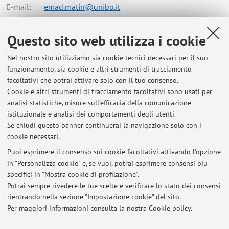
E-mail:
emad.matin@unibo.it
Questo sito web utilizza i cookie
Dipartimento di Beni Culturali
Nel nostro sito utilizziamo sia cookie tecnici necessari per il suo
Via degli Ariani 1, Ravenna -
Vai alla mappa
funzionamento, sia cookie e altri strumenti di tracciamento
facoltativi che potrai attivare solo con il tuo consenso.
Risorse in rete
Cookie e altri strumenti di tracciamento facoltativi sono usati per
analisi statistiche, misure sull'efficacia della comunicazione
istituzionale e analisi dei comportamenti degli utenti.
ORCID
Se chiudi questo banner continuerai la navigazione solo con i
cookie necessari.
Puoi esprimere il consenso sui cookie facoltativi attivando l'opzione
in "Personalizza cookie" e, se vuoi, potrai esprimere consensi più
Ultimi avvisi
specifici in "Mostra cookie di profilazione".
Potrai sempre rivedere le tue scelte e verificare lo stato dei consensi
Al momento non sono presenti avvisi.
rientrando nella sezione "Impostazione cookie" del sito.
Per maggiori informazioni
consulta la nostra Cookie policy
.