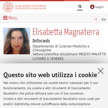
Login
Menu
IT
EN
Elisabetta Magnaterra
Dottoranda
Dipartimento di Scienze Mediche e
Chirurgiche
Settore scientifico disciplinare: MED/35 MALATTIE
CUTANEE E VENEREE
Questo sito web utilizza i cookie
Didattica
Nel nostro sito utilizziamo sia cookie tecnici necessari per il suo
Attività
funzionamento, sia cookie e altri strumenti di tracciamento
facoltativi che potrai attivare solo con il tuo consenso.
Cookie e altri strumenti di tracciamento facoltativi sono usati per
Anno Accademico
analisi statistiche, misure sull'efficacia della comunicazione