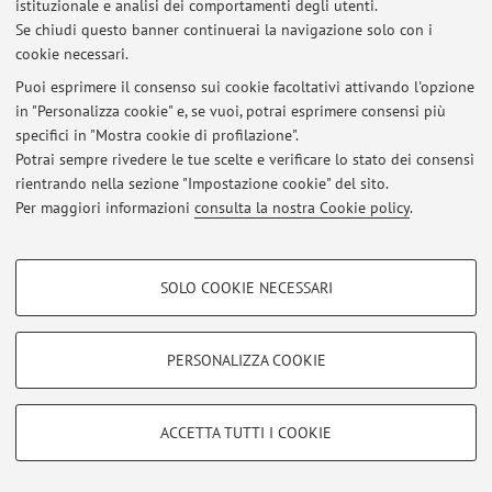
istituzionale e analisi dei comportamenti degli utenti.
Non sono presenti attività didattiche per l'A.A.
2026-2027
.
Se chiudi questo banner continuerai la navigazione solo con i
cookie necessari.
Puoi esprimere il consenso sui cookie facoltativi attivando l'opzione
in "Personalizza cookie" e, se vuoi, potrai esprimere consensi più
Ultimi avvisi
specifici in "Mostra cookie di profilazione".
Potrai sempre rivedere le tue scelte e verificare lo stato dei consensi
Al momento non sono presenti avvisi.
rientrando nella sezione "Impostazione cookie" del sito.
Per maggiori informazioni
consulta la nostra Cookie policy
.
COOKIE DI PROFILAZIONE - FACOLTATIVI
SOLO COOKIE NECESSARI
Area riservata
Si tratta di cookie utilizzati per analizzare le caratteristiche della navigazione
Accedi tramite
login
per gestire tutti i contenuti del sito.
degli utenti, creare profili in base al loro comportamento sul sito, per analisi
di marketing.
PERSONALIZZA COOKIE
Mostra cookie di profilazione
© 2026 - ALMA MATER STUDIORUM - Università di Bologna - Via
Google/Youtube Video
Zamboni, 33 - 40126 Bologna - Partita IVA: 01131710376
COOKIE TECNICI - NECESSARI
ACCETTA TUTTI I COOKIE
Privacy
|
Note legali
|
Impostazioni Cookie
Facebook
Si tratta di cookie tecnici utilizzati, a titolo esemplificativo, per il corretto
Vimeo
funzionamento del sito, salvare le preferenze di navigazione, per il