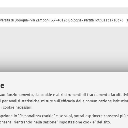
sità di Bologna - Via Zamboni, 33 - 40126 Bologna - Partita IVA: 01131710376
ie
 suo funzionamento, sia cookie e altri strumenti di tracciamento facoltativ
 per analisi statistiche, misure sull'efficacia della comunicazione istituzi
i cookie necessari.
pzione in "Personalizza cookie" e, se vuoi, potrai esprimere consensi più sp
 consensi rientrando nella sezione "Impostazione cookie" del sito.