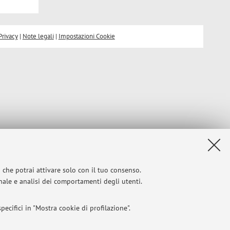
Privacy
|
Note legali
|
Impostazioni Cookie
i che potrai attivare solo con il tuo consenso.
onale e analisi dei comportamenti degli utenti.
ecifici in "Mostra cookie di profilazione".