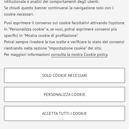
istituzionale e analisi dei comportamenti degli utenti.
Se chiudi questo banner continuerai la navigazione solo con i
cookie necessari.
Ultimi avvisi
Puoi esprimere il consenso sui cookie facoltativi attivando l'opzione
in "Personalizza cookie" e, se vuoi, potrai esprimere consensi più
Al momento non sono presenti avvisi.
specifici in "Mostra cookie di profilazione".
Potrai sempre rivedere le tue scelte e verificare lo stato dei consensi
rientrando nella sezione "Impostazione cookie" del sito.
Per maggiori informazioni
consulta la nostra Cookie policy
.
Area riservata
COOKIE DI PROFILAZIONE - FACOLTATIVI
Accedi tramite
login
per gestire tutti i contenuti del sito.
SOLO COOKIE NECESSARI
Si tratta di cookie utilizzati per analizzare le caratteristiche della navigazione
degli utenti, creare profili in base al loro comportamento sul sito, per analisi
di marketing.
PERSONALIZZA COOKIE
© 2026 - ALMA MATER STUDIORUM - Università di Bologna - Via
Mostra cookie di profilazione
Zamboni, 33 - 40126 Bologna - Partita IVA: 01131710376
Privacy
|
Note legali
|
Impostazioni Cookie
Google/Youtube Video
COOKIE TECNICI - NECESSARI
ACCETTA TUTTI I COOKIE
Facebook
Si tratta di cookie tecnici utilizzati, a titolo esemplificativo, per il corretto
Vimeo
funzionamento del sito, salvare le preferenze di navigazione, per il