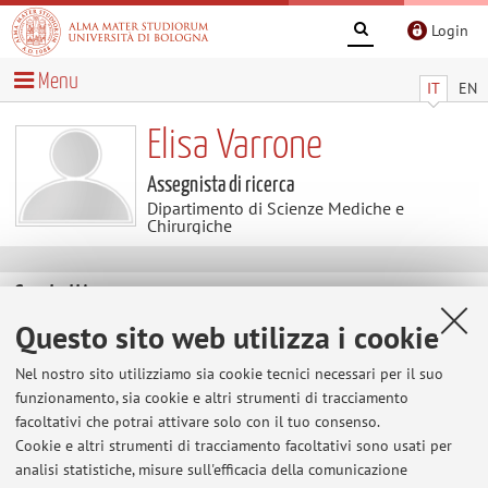
Login
Menu
IT
EN
Elisa Varrone
Assegnista di ricerca
Dipartimento di Scienze Mediche e
Chirurgiche
Contatti
Questo sito web utilizza i cookie
E-mail:
elisa.varrone2@unibo.it
Nel nostro sito utilizziamo sia cookie tecnici necessari per il suo
funzionamento, sia cookie e altri strumenti di tracciamento
facoltativi che potrai attivare solo con il tuo consenso.
Dipartimento di Scienze Mediche e Chirurgiche
Cookie e altri strumenti di tracciamento facoltativi sono usati per
Via San Giacomo 14, Bologna -
Vai alla mappa
analisi statistiche, misure sull'efficacia della comunicazione