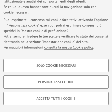
istituzionale e analisi dei comportamenti degli utenti.
Se chiudi questo banner continuerai la navigazione solo con i
cookie necessari.
© 2026 - ALMA MATER STUDIORUM - Università di Bologna - Via
Puoi esprimere il consenso sui cookie facoltativi attivando l'opzione
Zamboni, 33 - 40126 Bologna - Partita IVA: 01131710376
in "Personalizza cookie" e, se vuoi, potrai esprimere consensi più
Privacy
|
Note legali
|
Impostazioni Cookie
specifici in "Mostra cookie di profilazione".
Potrai sempre rivedere le tue scelte e verificare lo stato dei consensi
rientrando nella sezione "Impostazione cookie" del sito.
Per maggiori informazioni
consulta la nostra Cookie policy
.
COOKIE DI PROFILAZIONE - FACOLTATIVI
SOLO COOKIE NECESSARI
Si tratta di cookie utilizzati per analizzare le caratteristiche della navigazione
degli utenti, creare profili in base al loro comportamento sul sito, per analisi
di marketing.
PERSONALIZZA COOKIE
Mostra cookie di profilazione
Google/Youtube Video
COOKIE TECNICI - NECESSARI
ACCETTA TUTTI I COOKIE
Facebook
Si tratta di cookie tecnici utilizzati, a titolo esemplificativo, per il corretto
Vimeo
funzionamento del sito, salvare le preferenze di navigazione, per il