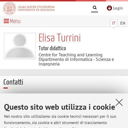
Login
Menu
IT
EN
Elisa Turrini
Tutor didattico
Centre for Teaching and Learning
Dipartimento di Informatica - Scienza e
Ingegneria
Contatti
E-mail:
elisa.turrini7@unibo.it
Questo sito web utilizza i cookie
Nel nostro sito utilizziamo sia cookie tecnici necessari per il suo
Centre for Teaching and Learning
funzionamento, sia cookie e altri strumenti di tracciamento
Via Zamboni 33, Bologna -
Vai alla mappa