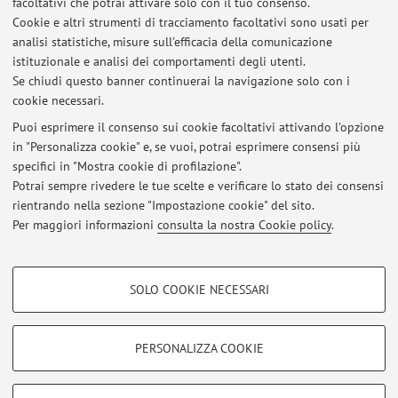
facoltativi che potrai attivare solo con il tuo consenso.
Cookie e altri strumenti di tracciamento facoltativi sono usati per
analisi statistiche, misure sull'efficacia della comunicazione
Dipartimento di Informatica - Scienza e Ingegneria
istituzionale e analisi dei comportamenti degli utenti.
Mura Anteo Zamboni 7, Bologna -
Vai alla mappa
Se chiudi questo banner continuerai la navigazione solo con i
cookie necessari.
Puoi esprimere il consenso sui cookie facoltativi attivando l'opzione
in "Personalizza cookie" e, se vuoi, potrai esprimere consensi più
Ultimi avvisi
specifici in "Mostra cookie di profilazione".
Potrai sempre rivedere le tue scelte e verificare lo stato dei consensi
Al momento non sono presenti avvisi.
rientrando nella sezione "Impostazione cookie" del sito.
Per maggiori informazioni
consulta la nostra Cookie policy
.
COOKIE DI PROFILAZIONE - FACOLTATIVI
SOLO COOKIE NECESSARI
Si tratta di cookie utilizzati per analizzare le caratteristiche della navigazione
Area riservata
degli utenti, creare profili in base al loro comportamento sul sito, per analisi
Accedi tramite
login
per gestire tutti i contenuti del sito.
di marketing.
PERSONALIZZA COOKIE
Mostra cookie di profilazione
© 2026 - ALMA MATER STUDIORUM - Università di Bologna - Via
Google/Youtube Video