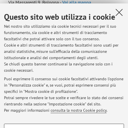
Via Massarenti 9, Bologna -
Vai alla mappa
Questo sito web utilizza i cookie
Orario di ricevimento
Nel nostro sito utilizziamo sia cookie tecnici necessari per il suo
funzionamento, sia cookie e altri strumenti di tracciamento
Lunedì e Martedì ore 16.00-17.30
facoltativi che potrai attivare solo con il tuo consenso.
presso Policlinico S. Orsola Malpighi Dietetica Clinica, Pad 11 ,
Cookie e altri strumenti di tracciamento facoltativi sono usati per
piano -1, Ala D
analisi statistiche, misure sull'efficacia della comunicazione
istituzionale e analisi dei comportamenti degli utenti.
Necessario appuntamento via e-mail
Se chiudi questo banner continuerai la navigazione solo con i
cookie necessari.
Puoi esprimere il consenso sui cookie facoltativi attivando l'opzione
in "Personalizza cookie" e, se vuoi, potrai esprimere consensi più
Ultimi avvisi
specifici in "Mostra cookie di profilazione".
Servizio Studenti con DSA
Potrai sempre rivedere le tue scelte e verificare lo stato dei consensi
Pubblicato il: 28 luglio 2025
rientrando nella sezione "Impostazione cookie" del sito.
Per maggiori informazioni
consulta la nostra Cookie policy
.
Tutti gli avvisi
COOKIE DI PROFILAZIONE - FACOLTATIVI