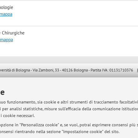
nologie
a mappa
 Chirurgiche
a mappa
sità di Bologna - Via Zamboni, 33 - 40126 Bologna - Partita IVA: 01131710376
ie
 suo funzionamento, sia cookie e altri strumenti di tracciamento facoltativ
 per analisi statistiche, misure sull'efficacia della comunicazione istituzi
i cookie necessari.
pzione in "Personalizza cookie" e, se vuoi, potrai esprimere consensi più sp
 consensi rientrando nella sezione "Impostazione cookie" del sito.