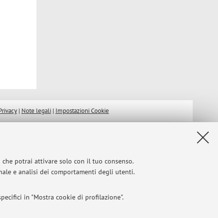
Privacy
|
Note legali
|
Impostazioni Cookie
i che potrai attivare solo con il tuo consenso.
onale e analisi dei comportamenti degli utenti.
ecifici in "Mostra cookie di profilazione".