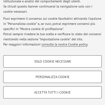
istituzionale e analisi dei comportamenti degli utenti.
Area riservata
Se chiudi questo banner continuerai la navigazione solo con i
Accedi tramite
login
per gestire tutti i contenuti del sito.
cookie necessari.
Puoi esprimere il consenso sui cookie facoltativi attivando l'opzione
in "Personalizza cookie" e, se vuoi, potrai esprimere consensi più
© 2026 - ALMA MATER STUDIORUM - Università di Bologna - Via
specifici in "Mostra cookie di profilazione".
Zamboni, 33 - 40126 Bologna - Partita IVA: 01131710376
Privacy
|
Note legali
|
Impostazioni Cookie
Potrai sempre rivedere le tue scelte e verificare lo stato dei consensi
rientrando nella sezione "Impostazione cookie" del sito.
Per maggiori informazioni
consulta la nostra Cookie policy
.
COOKIE DI PROFILAZIONE - FACOLTATIVI
SOLO COOKIE NECESSARI
Si tratta di cookie utilizzati per analizzare le caratteristiche della navigazione
degli utenti, creare profili in base al loro comportamento sul sito, per analisi
di marketing.
PERSONALIZZA COOKIE
Mostra cookie di profilazione
Google/Youtube Video
COOKIE TECNICI - NECESSARI
ACCETTA TUTTI I COOKIE
Facebook
Si tratta di cookie tecnici utilizzati, a titolo esemplificativo, per il corretto
Vimeo
funzionamento del sito, salvare le preferenze di navigazione, per il