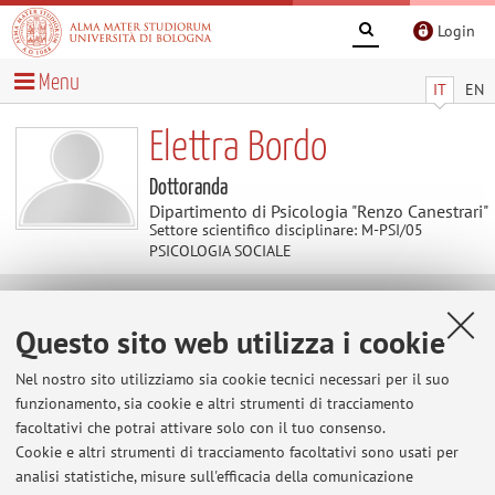
Login
Menu
IT
EN
Elettra Bordo
Dottoranda
Dipartimento di Psicologia "Renzo Canestrari"
Settore scientifico disciplinare: M-PSI/05
PSICOLOGIA SOCIALE
Contatti
Questo sito web utilizza i cookie
Nel nostro sito utilizziamo sia cookie tecnici necessari per il suo
E-mail:
elettra.bordo2@unibo.it
funzionamento, sia cookie e altri strumenti di tracciamento
facoltativi che potrai attivare solo con il tuo consenso.
Cookie e altri strumenti di tracciamento facoltativi sono usati per
Dipartimento di Psicologia "Renzo Canestrari"
analisi statistiche, misure sull'efficacia della comunicazione