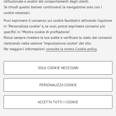
Viale Berti Pichat 5, Bologna -
Vai alla mappa
istituzionale e analisi dei comportamenti degli utenti.
Se chiudi questo banner continuerai la navigazione solo con i
cookie necessari.
Puoi esprimere il consenso sui cookie facoltativi attivando l'opzione
Ultimi avvisi
in "Personalizza cookie" e, se vuoi, potrai esprimere consensi più
specifici in "Mostra cookie di profilazione".
Al momento non sono presenti avvisi.
Potrai sempre rivedere le tue scelte e verificare lo stato dei consensi
rientrando nella sezione "Impostazione cookie" del sito.
Per maggiori informazioni
consulta la nostra Cookie policy
.
COOKIE DI PROFILAZIONE - FACOLTATIVI
Area riservata
SOLO COOKIE NECESSARI
Si tratta di cookie utilizzati per analizzare le caratteristiche della navigazione
Accedi tramite
login
per gestire tutti i contenuti del sito.
degli utenti, creare profili in base al loro comportamento sul sito, per analisi
di marketing.
PERSONALIZZA COOKIE
Mostra cookie di profilazione
© 2026 - ALMA MATER STUDIORUM - Università di Bologna - Via
Zamboni, 33 - 40126 Bologna - Partita IVA: 01131710376
Google/Youtube Video
COOKIE TECNICI - NECESSARI
ACCETTA TUTTI I COOKIE
Privacy
|
Note legali
|
Impostazioni Cookie
Facebook
Si tratta di cookie tecnici utilizzati, a titolo esemplificativo, per il corretto
Vimeo
funzionamento del sito, salvare le preferenze di navigazione, per il