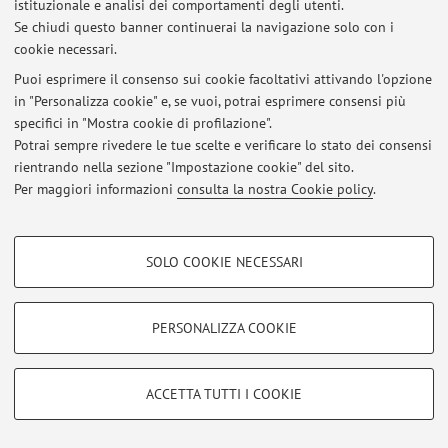
Viale Berti Pichat 5, Bologna -
Vai alla mappa
istituzionale e analisi dei comportamenti degli utenti.
Se chiudi questo banner continuerai la navigazione solo con i
cookie necessari.
Puoi esprimere il consenso sui cookie facoltativi attivando l'opzione
Ultimi avvisi
in "Personalizza cookie" e, se vuoi, potrai esprimere consensi più
specifici in "Mostra cookie di profilazione".
Al momento non sono presenti avvisi.
Potrai sempre rivedere le tue scelte e verificare lo stato dei consensi
rientrando nella sezione "Impostazione cookie" del sito.
Per maggiori informazioni
consulta la nostra Cookie policy
.
COOKIE DI PROFILAZIONE - FACOLTATIVI
Area riservata
SOLO COOKIE NECESSARI
Si tratta di cookie utilizzati per analizzare le caratteristiche della navigazione
Accedi tramite
login
per gestire tutti i contenuti del sito.
degli utenti, creare profili in base al loro comportamento sul sito, per analisi
di marketing.
PERSONALIZZA COOKIE
Mostra cookie di profilazione
© 2026 - ALMA MATER STUDIORUM - Università di Bologna - Via
Zamboni, 33 - 40126 Bologna - Partita IVA: 01131710376
Google/Youtube Video
COOKIE TECNICI - NECESSARI
ACCETTA TUTTI I COOKIE
Privacy
|
Note legali
|
Impostazioni Cookie
Facebook
Si tratta di cookie tecnici utilizzati, a titolo esemplificativo, per il corretto
Vimeo
funzionamento del sito, salvare le preferenze di navigazione, per il