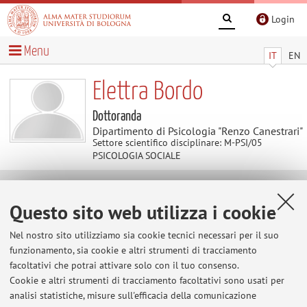
Login
Menu
IT
EN
Elettra Bordo
Dottoranda
Dipartimento di Psicologia "Renzo Canestrari"
Settore scientifico disciplinare: M-PSI/05
PSICOLOGIA SOCIALE
Contatti
Questo sito web utilizza i cookie
Nel nostro sito utilizziamo sia cookie tecnici necessari per il suo
E-mail:
elettra.bordo2@unibo.it
funzionamento, sia cookie e altri strumenti di tracciamento
facoltativi che potrai attivare solo con il tuo consenso.
Cookie e altri strumenti di tracciamento facoltativi sono usati per
Dipartimento di Psicologia "Renzo Canestrari"
analisi statistiche, misure sull'efficacia della comunicazione