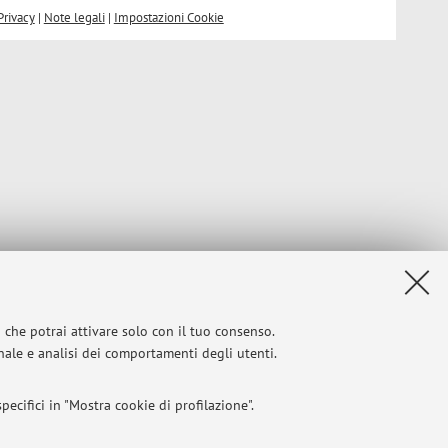
Privacy
|
Note legali
|
Impostazioni Cookie
i che potrai attivare solo con il tuo consenso.
onale e analisi dei comportamenti degli utenti.
ecifici in "Mostra cookie di profilazione".