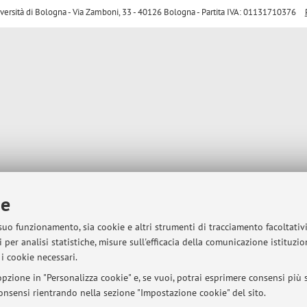
sità di Bologna - Via Zamboni, 33 - 40126 Bologna - Partita IVA: 01131710376
ie
 suo funzionamento, sia cookie e altri strumenti di tracciamento facoltativ
 per analisi statistiche, misure sull'efficacia della comunicazione istituzi
i cookie necessari.
pzione in "Personalizza cookie" e, se vuoi, potrai esprimere consensi più sp
 consensi rientrando nella sezione "Impostazione cookie" del sito.