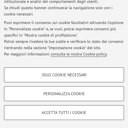
istituzionale e analisi dei comportamenti degli utenti.
Ultimi avvisi
Se chiudi questo banner continuerai la navigazione solo con i
cookie necessari.
Al momento non sono presenti avvisi.
Puoi esprimere il consenso sui cookie facoltativi attivando l'opzione
in "Personalizza cookie" e, se vuoi, potrai esprimere consensi più
specifici in "Mostra cookie di profilazione".
Potrai sempre rivedere le tue scelte e verificare lo stato dei consensi
rientrando nella sezione "Impostazione cookie" del sito.
Area riservata
Per maggiori informazioni
consulta la nostra Cookie policy
.
Accedi tramite
login
per gestire tutti i contenuti del sito.
COOKIE DI PROFILAZIONE - FACOLTATIVI
SOLO COOKIE NECESSARI
© 2026 - ALMA MATER STUDIORUM - Università di Bologna - Via
Si tratta di cookie utilizzati per analizzare le caratteristiche della navigazione
Zamboni, 33 - 40126 Bologna - Partita IVA: 01131710376
degli utenti, creare profili in base al loro comportamento sul sito, per analisi
Privacy
|
Note legali
|
Impostazioni Cookie
di marketing.
PERSONALIZZA COOKIE
Mostra cookie di profilazione
Google/Youtube Video
COOKIE TECNICI - NECESSARI
ACCETTA TUTTI I COOKIE
Facebook
Si tratta di cookie tecnici utilizzati, a titolo esemplificativo, per il corretto
Vimeo
funzionamento del sito, salvare le preferenze di navigazione, per il