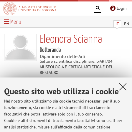
Login
Menu
IT
EN
Eleonora Scianna
Dottoranda
Dipartimento delle Arti
Settore scientifico disciplinare: L-ART/04
MUSEOLOGIA E CRITICA ARTISTICA E DEL
RESTAURO
Questo sito web utilizza i cookie
Contenuti utili
Nel nostro sito utilizziamo sia cookie tecnici necessari per il suo
Al momento non sono presenti contenuti.
funzionamento, sia cookie e altri strumenti di tracciamento
facoltativi che potrai attivare solo con il tuo consenso.
Cookie e altri strumenti di tracciamento facoltativi sono usati per
analisi statistiche, misure sull'efficacia della comunicazione
Ultimi avvisi