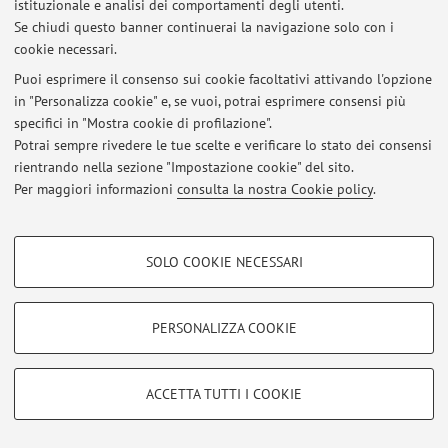
istituzionale e analisi dei comportamenti degli utenti.
Se chiudi questo banner continuerai la navigazione solo con i
Al momento non sono presenti avvisi.
cookie necessari.
Puoi esprimere il consenso sui cookie facoltativi attivando l'opzione
in "Personalizza cookie" e, se vuoi, potrai esprimere consensi più
specifici in "Mostra cookie di profilazione".
Potrai sempre rivedere le tue scelte e verificare lo stato dei consensi
Area riservata
rientrando nella sezione "Impostazione cookie" del sito.
Accedi tramite
login
per gestire tutti i contenuti del sito.
Per maggiori informazioni
consulta la nostra Cookie policy
.
COOKIE DI PROFILAZIONE - FACOLTATIVI
© 2026 - ALMA MATER STUDIORUM - Università di Bologna - Via
SOLO COOKIE NECESSARI
Zamboni, 33 - 40126 Bologna - Partita IVA: 01131710376
Si tratta di cookie utilizzati per analizzare le caratteristiche della navigazione
Privacy
|
Note legali
|
Impostazioni Cookie
degli utenti, creare profili in base al loro comportamento sul sito, per analisi
di marketing.
PERSONALIZZA COOKIE
Mostra cookie di profilazione
Google/Youtube Video
COOKIE TECNICI - NECESSARI
ACCETTA TUTTI I COOKIE
Facebook
Si tratta di cookie tecnici utilizzati, a titolo esemplificativo, per il corretto
Vimeo
funzionamento del sito, salvare le preferenze di navigazione, per il