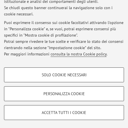
istituzionale e analisi dei comportamenti degli utenti.
Se chiudi questo banner continuerai la navigazione solo con i
Al momento non sono presenti avvisi.
cookie necessari.
Puoi esprimere il consenso sui cookie facoltativi attivando l'opzione
in "Personalizza cookie" e, se vuoi, potrai esprimere consensi più
specifici in "Mostra cookie di profilazione".
Potrai sempre rivedere le tue scelte e verificare lo stato dei consensi
Area riservata
rientrando nella sezione "Impostazione cookie" del sito.
Accedi tramite
login
per gestire tutti i contenuti del sito.
Per maggiori informazioni
consulta la nostra Cookie policy
.
COOKIE DI PROFILAZIONE - FACOLTATIVI
© 2026 - ALMA MATER STUDIORUM - Università di Bologna - Via
SOLO COOKIE NECESSARI
Zamboni, 33 - 40126 Bologna - Partita IVA: 01131710376
Si tratta di cookie utilizzati per analizzare le caratteristiche della navigazione
Privacy
|
Note legali
|
Impostazioni Cookie
degli utenti, creare profili in base al loro comportamento sul sito, per analisi
di marketing.
PERSONALIZZA COOKIE
Mostra cookie di profilazione
Google/Youtube Video
COOKIE TECNICI - NECESSARI
ACCETTA TUTTI I COOKIE
Facebook
Si tratta di cookie tecnici utilizzati, a titolo esemplificativo, per il corretto
Vimeo
funzionamento del sito, salvare le preferenze di navigazione, per il