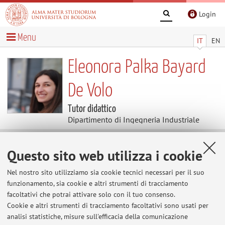
Login
Menu
IT
EN
Eleonora Palka Bayard
De Volo
Tutor didattico
Dipartimento di Ingegneria Industriale
Contenuti utili
Questo sito web utilizza i cookie
Nel nostro sito utilizziamo sia cookie tecnici necessari per il suo
Al momento non sono presenti contenuti.
funzionamento, sia cookie e altri strumenti di tracciamento
facoltativi che potrai attivare solo con il tuo consenso.
Cookie e altri strumenti di tracciamento facoltativi sono usati per
analisi statistiche, misure sull'efficacia della comunicazione
Ultimi avvisi