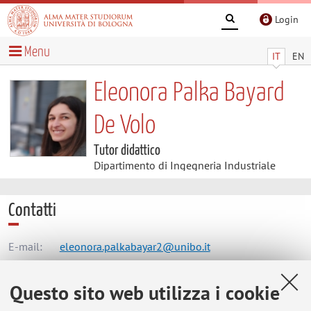
Login
Menu
IT
EN
Eleonora Palka Bayard
De Volo
Tutor didattico
Dipartimento di Ingegneria Industriale
Contatti
E-mail:
eleonora.palkabayar2@unibo.it
Questo sito web utilizza i cookie
Dipartimento di Ingegneria Industriale