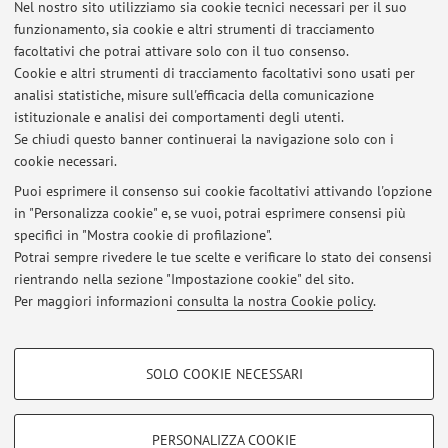
Nel nostro sito utilizziamo sia cookie tecnici necessari per il suo
Viale del Risorgimento 2, Bologna -
Vai alla mappa
funzionamento, sia cookie e altri strumenti di tracciamento
facoltativi che potrai attivare solo con il tuo consenso.
Risorse in rete
Cookie e altri strumenti di tracciamento facoltativi sono usati per
analisi statistiche, misure sull'efficacia della comunicazione
istituzionale e analisi dei comportamenti degli utenti.
ORCID
Se chiudi questo banner continuerai la navigazione solo con i
cookie necessari.
Puoi esprimere il consenso sui cookie facoltativi attivando l'opzione
in "Personalizza cookie" e, se vuoi, potrai esprimere consensi più
Ultimi avvisi
specifici in "Mostra cookie di profilazione".
Potrai sempre rivedere le tue scelte e verificare lo stato dei consensi
Al momento non sono presenti avvisi.
rientrando nella sezione "Impostazione cookie" del sito.
Per maggiori informazioni
consulta la nostra Cookie policy
.
COOKIE DI PROFILAZIONE - FACOLTATIVI
SOLO COOKIE NECESSARI
Area riservata
Si tratta di cookie utilizzati per analizzare le caratteristiche della navigazione
degli utenti, creare profili in base al loro comportamento sul sito, per analisi
Accedi tramite
login
per gestire tutti i contenuti del sito.
di marketing.
PERSONALIZZA COOKIE