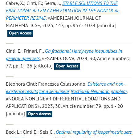
Cabre, X.; Cinti, E.; Serra, J.
,
STABLE SOLUTIONS TO THE
FRACTIONAL ALLEN-CAHN EQUATION IN THE NONLOCAL
PERIMETER REGIME
, «AMERICAN JOURNAL OF
MATHEMATICS», 2025, 147, pp. 957 - 1024 [articolo]
Open Access
Cinti, E.; Prinari, F.
,
On fractional Hardy-type inequalities in
general open sets
, «ESAIM. COCV», 2024, 30, Article number:
77, pp. 1 - 26 [articolo]
Open Access
Eleonora Cinti; Francesca Colasuonno
,
Existence and non-
existence results for a semilinear fractional Neumann problem
,
«NODEA-NONLINEAR DIFFERENTIAL EQUATIONS AND
APPLICATIONS», 2023, 30, Article number: 79, pp. 1 - 20
[articolo]
Open Access
Beck L.; Cinti E.; Seis C.
,
Optimal regularity of isoperimetric sets