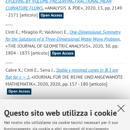
EVOLVING BY VOLUME-PRESERVING FRACTIONAL MEAN
CURVATURE FLOWS
, «ANALYSIS & PDE», 2020, 13, pp. 2149
- 2171 [articolo]
Open Access
Cinti E.; Miraglio P.; Valdinoci E.
,
One-Dimensional Symmetry
for the Solutions of a Three-Dimensional Water Wave Problem
,
«THE JOURNAL OF GEOMETRIC ANALYSIS», 2020, 30, pp.
1804 - 1835 [articolo]
Open Access
Cabre X.; Cinti E.; Serra J.
,
Stable s-minimal cones in ℝ 3 are
flat for s ∼ 1
, «JOURNAL FÜR DIE REINE UND ANGEWANDTE
MATHEMATIK», 2020, 2020, pp. 157 - 180 [articolo]
Open Access
Cinti, E
,
THE FRACTIONAL MEAN CURVATURE FLOW - IL
Questo sito web utilizza i cookie
FLUSSO PER CURVATURA MEDIA FRAZIONARIA
, «BRUNO PINI
MATHEMATICAL ANALYSIS SEMINAR», 2020, 11, pp. 18 - 43
Nel nostro sito utilizziamo sia cookie tecnici necessari per il suo
[articolo]
funzionamento, sia cookie e altri strumenti di tracciamento
Open Access