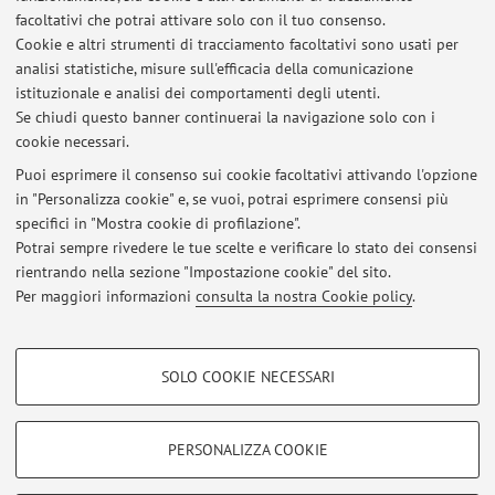
facoltativi che potrai attivare solo con il tuo consenso.
Cookie e altri strumenti di tracciamento facoltativi sono usati per
analisi statistiche, misure sull'efficacia della comunicazione
1
2
istituzionale e analisi dei comportamenti degli utenti.
Se chiudi questo banner continuerai la navigazione solo con i
cookie necessari.
Puoi esprimere il consenso sui cookie facoltativi attivando l'opzione
in "Personalizza cookie" e, se vuoi, potrai esprimere consensi più
Ultimi avvisi
specifici in "Mostra cookie di profilazione".
Potrai sempre rivedere le tue scelte e verificare lo stato dei consensi
Al momento non sono presenti avvisi.
rientrando nella sezione "Impostazione cookie" del sito.
Per maggiori informazioni
consulta la nostra Cookie policy
.
COOKIE DI PROFILAZIONE - FACOLTATIVI
SOLO COOKIE NECESSARI
Area riservata
Si tratta di cookie utilizzati per analizzare le caratteristiche della navigazione
degli utenti, creare profili in base al loro comportamento sul sito, per analisi
Accedi tramite
login
per gestire tutti i contenuti del sito.
di marketing.
PERSONALIZZA COOKIE
Mostra cookie di profilazione