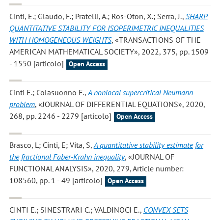
Cinti, E.; Glaudo, F.; Pratelli, A.; Ros-Oton, X.; Serra, J.
,
SHARP
QUANTITATIVE STABILITY FOR ISOPERIMETRIC INEQUALITIES
WITH HOMOGENEOUS WEIGHTS
, «TRANSACTIONS OF THE
AMERICAN MATHEMATICAL SOCIETY», 2022, 375, pp. 1509
- 1550 [articolo]
Open Access
Cinti E.; Colasuonno F.
,
A nonlocal supercritical Neumann
problem
, «JOURNAL OF DIFFERENTIAL EQUATIONS», 2020,
268, pp. 2246 - 2279 [articolo]
Open Access
Brasco, L; Cinti, E; Vita, S
,
A quantitative stability estimate for
the fractional Faber-Krahn inequality
, «JOURNAL OF
FUNCTIONAL ANALYSIS», 2020, 279, Article number:
108560, pp. 1 - 49 [articolo]
Open Access
CINTI E.; SINESTRARI C.; VALDINOCI E.
,
CONVEX SETS