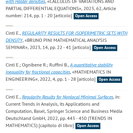
with Hölder densities
, «CALCULUS OF VARIATIONS AND
PARTIAL DIFFERENTIAL EQUATIONS», 2023, 62, Article
number: 214, pp. 1 - 20 [articolo]
Open Access
Cinti E.
,
REGULARITY RESULTS FOR ISOPERIMETRIC SETS WITH
DENSITY
, «BRUNO PINI MATHEMATICAL ANALYSIS
SEMINAR», 2023, 14, pp. 22 - 41 [articolo]
Open Access
Cinti E.; Ognibene R.; Ruffini B.
,
A quantitative stability
inequality for fractional capacities
, «MATHEMATICS IN
ENGINEERING», 2022, 4, pp. 1 - 28 [articolo]
Open Access
Cinti E.
,
Regularity Results for Nonlocal Minimal Surfaces
, in:
Current Trends in Analysis, its Applications and
Computation, Basel, Springer Science and Business Media
Deutschland GmbH, 2022, pp. 443 - 450 (TRENDS IN
MATHEMATICS) [capitolo di libro]
Open Access