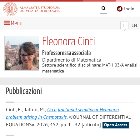
Login
Menu
IT
EN
Eleonora Cinti
Professoressa associata
Dipartimento di Matematica
Settore scientifico disciplinare: MATH-03/A Analisi
matematica
Pubblicazioni
Cinti, E.; Talluri, M.
,
On a fractional semilinear Neumann
problem arising in Chemotaxis
, «JOURNAL OF DIFFERENTIAL
EQUATIONS», 2026, 452, pp. 1 - 32 [articolo]
Open Access