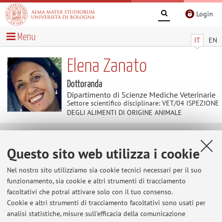
Login
Menu
IT
EN
Elena Zanato
Dottoranda
Dipartimento di Scienze Mediche Veterinarie
Settore scientifico disciplinare: VET/04 ISPEZIONE
DEGLI ALIMENTI DI ORIGINE ANIMALE
Contenuti utili
Questo sito web utilizza i cookie
Al momento non sono presenti contenuti.
Nel nostro sito utilizziamo sia cookie tecnici necessari per il suo
funzionamento, sia cookie e altri strumenti di tracciamento
facoltativi che potrai attivare solo con il tuo consenso.
Cookie e altri strumenti di tracciamento facoltativi sono usati per
Ultimi avvisi
analisi statistiche, misure sull'efficacia della comunicazione