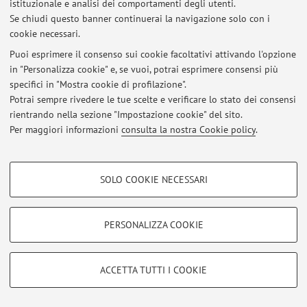
istituzionale e analisi dei comportamenti degli utenti.
Al momento non sono presenti avvisi.
Se chiudi questo banner continuerai la navigazione solo con i
cookie necessari.
Puoi esprimere il consenso sui cookie facoltativi attivando l'opzione
in "Personalizza cookie" e, se vuoi, potrai esprimere consensi più
specifici in "Mostra cookie di profilazione".
Area riservata
Potrai sempre rivedere le tue scelte e verificare lo stato dei consensi
Accedi tramite
login
per gestire tutti i contenuti del sito.
rientrando nella sezione "Impostazione cookie" del sito.
Per maggiori informazioni
consulta la nostra Cookie policy
.
© 2026 - ALMA MATER STUDIORUM - Università di Bologna - Via
COOKIE DI PROFILAZIONE - FACOLTATIVI
Zamboni, 33 - 40126 Bologna - Partita IVA: 01131710376
SOLO COOKIE NECESSARI
Privacy
|
Note legali
|
Impostazioni Cookie
Si tratta di cookie utilizzati per analizzare le caratteristiche della navigazione
degli utenti, creare profili in base al loro comportamento sul sito, per analisi
di marketing.
PERSONALIZZA COOKIE
Mostra cookie di profilazione
Google/Youtube Video
COOKIE TECNICI - NECESSARI
ACCETTA TUTTI I COOKIE
Facebook
Si tratta di cookie tecnici utilizzati, a titolo esemplificativo, per il corretto
Vimeo
funzionamento del sito, salvare le preferenze di navigazione, per il